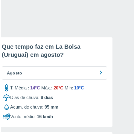
Que tempo faz em La Bolsa
(Uruguai) em
agosto
?
Agosto
T. Média :
14°C
Máx.:
20°C
Min:
10°C
Dias de chuva:
8
dias
Acum. de chuva:
95 mm
Vento médio:
16 km/h