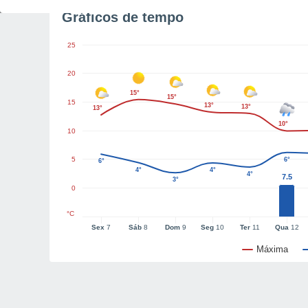
Gráficos de tempo
25
20
15°
15°
15
13°
13°
13°
10°
10
5
6°
6°
4°
4°
4°
7.5
3°
0
°C
Sex
7
Sáb
8
Dom
9
Seg
10
Ter
11
Qua
12
Máxima