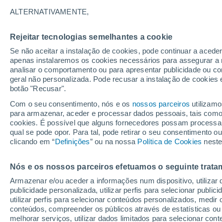
9°
ALTERNATIVAMENTE,
Rejeitar tecnologias semelhantes a cookie
Sudoeste
Se não aceitar a instalação de cookies, pode continuar a aced
Sensação de 6°
24
-
43 km
apenas instalaremos os cookies necessários para assegurar a 
analisar o comportamento ou para apresentar publicidade ou co
geral não personalizada. Pode recusar a instalação de cookies 
botão "Recusar".
Última hora
Intensa virada do tempo no Centro-Sul traz al
Com o seu consentimento, nós e os
nossos parceiros
utilizamo
de temporais, vendavais e muito frio
para armazenar, aceder e processar dados pessoais, tais como a
cookies. É possível que alguns fornecedores possam processa
O Tempo 1 - 7 Dias
Atualidade
Mapas de chuva
R
qual se pode opor. Para tal, pode retirar o seu consentimento 
clicando em “
Definições
” ou na nossa
Política de Cookies
neste
Nós e os nossos parceiros efetuamos o seguinte trata
Amanhã
Domingo
S
Hoje
Armazenar e/ou aceder a informações num dispositivo, utilizar da
8 Ago.
9 Ago.
7 Ago.
publicidade personalizada, utilizar perfis para selecionar public
utilizar perfis para selecionar conteúdos personalizados, med
conteúdos, compreender os públicos através de estatísticas ou
melhorar serviços, utilizar dados limitados para selecionar cont