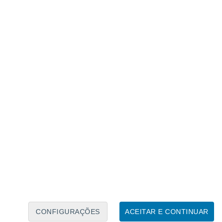
Caléndario Lunar
Seg
Ter
Qua
Qui
Sex
Sáb
Domo
7
8
9
10
11
12
13
14
15
16
17
18
19
20
CONFIGURAÇÕES
ACEITAR E CONTINUAR