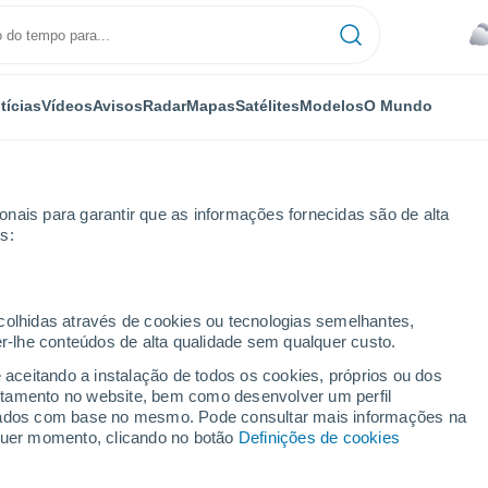
tícias
Vídeos
Avisos
Radar
Mapas
Satélites
Modelos
O Mundo
nais para garantir que as informações fornecidas são de alta
s:
sa
ecolhidas através de cookies ou tecnologias semelhantes,
er-lhe conteúdos de alta qualidade sem qualquer custo.
Bolsa (Uruguai)
e aceitando a instalação de todos os cookies, próprios ou dos
rtamento no website, bem como desenvolver um perfil
...
lizados com base no mesmo. Pode consultar mais informações na
lquer momento, clicando no botão
Definições de cookies
Por horas
Céu nublado para as próximas
horas