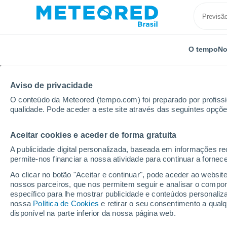
O tempo
No
Aviso de privacidade
O conteúdo da Meteored (tempo.com) foi preparado por profissio
qualidade. Pode aceder a este site através das seguintes opçõe
Aceitar cookies e aceder de forma gratuita
Início
Uruguai
Departamento de Artigas
La Bol
A publicidade digital personalizada, baseada em informações r
permite-nos financiar a nossa atividade para continuar a fornec
Previsão do tempo La 
Ao clicar no botão "Aceitar e continuar", pode aceder ao websit
nossos parceiros, que nos permitem seguir e analisar o compo
04:51
Sexta
específico para lhe mostrar publicidade e conteúdos persona
nossa
Política de Cookies
e retirar o seu consentimento a qua
disponível na parte inferior da nossa página web.
Nublado