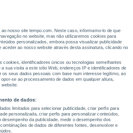
er ao nosso site tempo.com. Neste caso, informamo-lo de que
/h
navegação no website, mas não utilizaremos cookies para
nteúdos personalizados, embora possa visualizar publicidade
e aceder ao nosso website através desta assinatura, clicando no
ertas
s cookies, identificadores únicos ou tecnologias semelhantes
 sua visita a este sitio Web, endereços IP e identificadores de
r os seus dados pessoais com base num interesse legítimo, ao
adar de Chuva
Satélites
Modelos
ou opor-se ao processamento de dados em qualquer altura,
 website.
mento de dados:
egunda
Terça
Quarta
Quinta
dos limitados para selecionar publicidade, criar perfis para
10 Ago.
11 Ago.
12 Ago.
13 Ago.
idade personalizada, criar perfis para personalizar conteúdos,
ir o desempenho da publicidade, medir o desempenho dos
 combinações de dados de diferentes fontes, desenvolver e
eúdos.
90%
70%