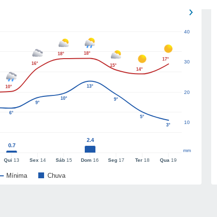
40
18°
18°
17°
30
16°
15°
14°
13°
10°
20
10°
9°
9°
6°
5°
10
3°
2.4
0.7
mm
Qui
13
Sex
14
Sáb
15
Dom
16
Seg
17
Ter
18
Qua
19
Mínima
Chuva