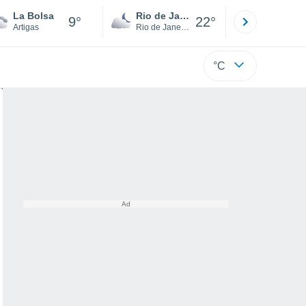
La Bolsa
Rio de Janeiro
São Paulo
9°
22°
Artigas
Rio de Janeiro
São Paulo
°C