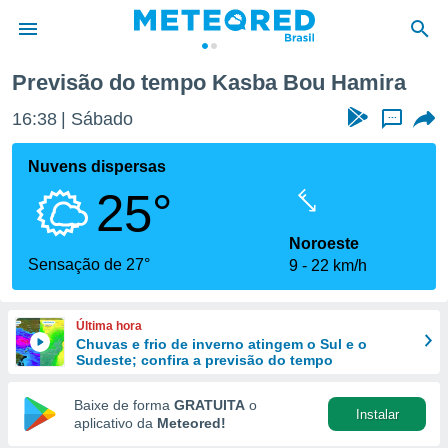
Previsão do tempo Kasba Bou Hamira
de
16:38
Sábado
...
 da
tempo.com)
Nuvens dispersas
do por
25°
is para
e as
 fornecidas
Noroeste
 qualidade.
Sensação de 27°
9
22 km/h
r a este
s das
opções:
Última hora
Chuvas e frio de inverno atingem o Sul e o
ookies e
Sudeste; confira a previsão do tempo
 forma
Baixe de forma
GRATUITA
o
Instalar
e digital
aplicativo da
Meteored!
da,