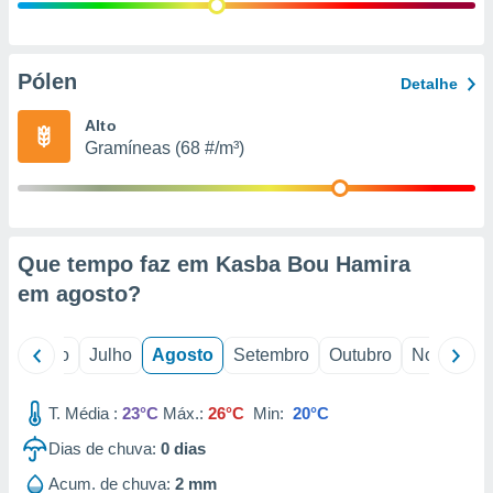
conteúdos.
ção
Pólen
Detalhe
ão através
de
Alto
,
Gramíneas (68 #/m³)
 e
dos,
publicidade
s, estudos
Que tempo faz em Kasba Bou Hamira
a e
mento de
em
agosto
?
ossos 1199
o
Junho
Julho
Agosto
Setembro
Outubro
Novembro
eiros
T. Média :
23°C
Máx.:
26°C
Min:
20°C
Dias de chuva:
0
dias
Acum. de chuva:
2 mm