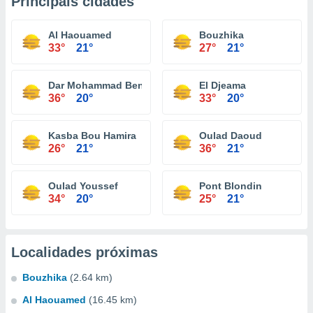
Principais cidades
Al Haouamed
Bouzhika
33°
21°
27°
21°
Dar Mohammad Ben Brahim
El Djeama
36°
20°
33°
20°
Kasba Bou Hamira
Oulad Daoud
26°
21°
36°
21°
Oulad Youssef
Pont Blondin
34°
20°
25°
21°
Localidades próximas
Bouzhika
(2.64 km)
Al Haouamed
(16.45 km)