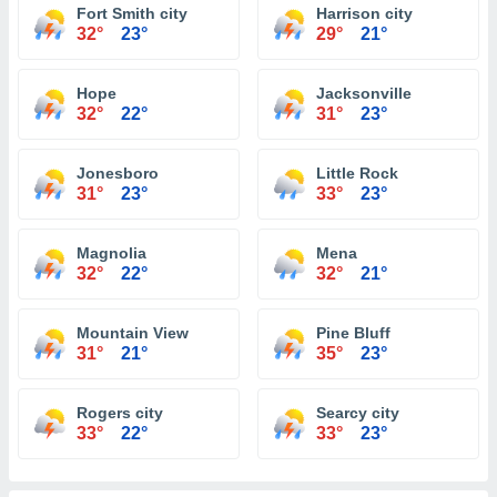
Fort Smith city
Harrison city
32°
23°
29°
21°
Hope
Jacksonville
32°
22°
31°
23°
Jonesboro
Little Rock
31°
23°
33°
23°
Magnolia
Mena
32°
22°
32°
21°
Mountain View
Pine Bluff
31°
21°
35°
23°
Rogers city
Searcy city
33°
22°
33°
23°