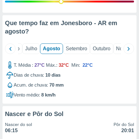
conteúdos.
ção
Que tempo faz em Jonesboro - AR em
ão através
agosto
?
de
,
 e
o
Junho
Julho
Agosto
Setembro
Outubro
Novembro
dos,
publicidade
T. Média :
27°C
Máx.:
32°C
Min:
22°C
s, estudos
Dias de chuva:
10
dias
a e
mento de
Acum. de chuva:
70 mm
Vento médio:
8 km/h
ossos 1199
eiros
Nascer e Pôr do Sol
Nascer do sol
Pôr do Sol
06:15
20:01