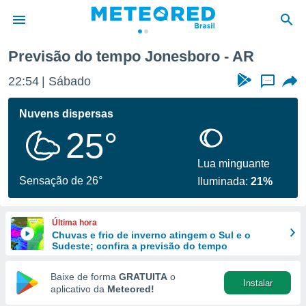
Previsão do tempo Jonesboro - AR
de
22:54
Sábado
...
 da
tempo.com)
Nuvens dispersas
do por
25°
is para
e as
 fornecidas
Lua minguante
 qualidade.
Sensação de 26°
Iluminada:
21%
r a este
s das
opções:
Última hora
Chuvas e frio de inverno atingem o Sul e o
ookies e
Sudeste; confira a previsão do tempo
 forma
Baixe de forma
GRATUITA
o
Instalar
e digital
aplicativo da
Meteored!
da,