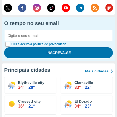
O tempo no seu email
Eu li e aceito a política de privacidade.
Principais cidades
Mais cidades
Blytheville city
Clarksville
34°
20°
33°
22°
Crossett city
El Dorado
36°
21°
34°
23°