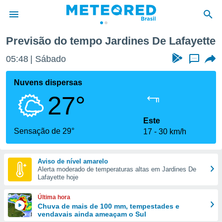
ayette
Previsão do tempo Jardines De Lafayette
de
05:48
Sábado
...
 da
tempo.com)
Nuvens dispersas
do por
27°
is para
e as
 fornecidas
Este
 qualidade.
Sensação de 29°
17
30 km/h
r a este
s das
opções:
Aviso de nível amarelo
Alerta moderado de temperaturas altas em Jardines De
ookies e
Lafayette hoje
 forma
Última hora
e digital
Chuva de mais de 100 mm, tempestades e
vendavais ainda ameaçam o Sul
da,