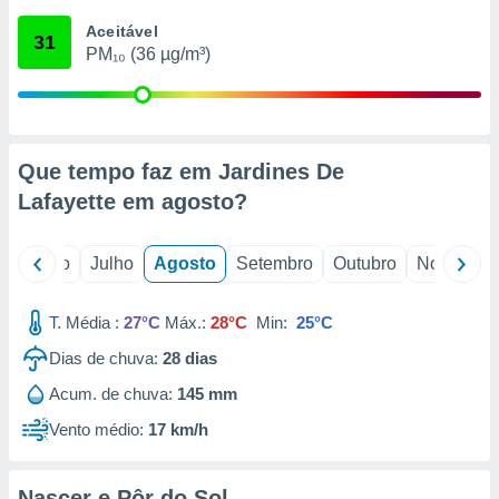
conteúdos.
Aceitável
31
PM₁₀ (36 µg/m³)
ção
ão através
de
,
 e
Que tempo faz em Jardines De
Lafayette em
agosto
?
dos,
publicidade
s, estudos
o
Junho
Julho
Agosto
Setembro
Outubro
Novembro
a e
mento de
T. Média :
27°C
Máx.:
28°C
Min:
25°C
ossos 1199
Dias de chuva:
28
dias
eiros
Acum. de chuva:
145 mm
Vento médio:
17 km/h
Nascer e Pôr do Sol