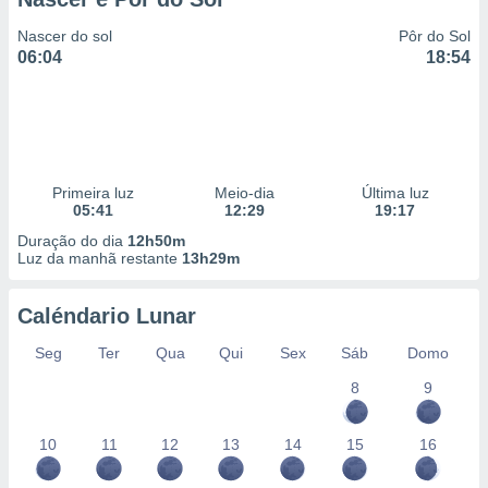
Nascer do sol
Pôr do Sol
06:04
18:54
Primeira luz
Meio-dia
Última luz
05:41
12:29
19:17
Duração do dia
12h50m
Luz da manhã restante
13h29m
Caléndario Lunar
Seg
Ter
Qua
Qui
Sex
Sáb
Domo
8
9
10
11
12
13
14
15
16