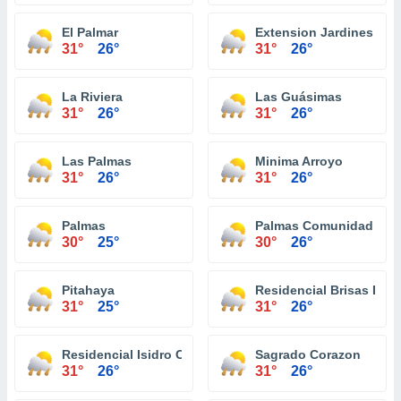
El Palmar
Extension Jardines De 
31°
26°
31°
26°
La Riviera
Las Guásimas
31°
26°
31°
26°
Las Palmas
Minima Arroyo
31°
26°
31°
26°
Palmas
Palmas Comunidad
30°
25°
30°
26°
Pitahaya
Residencial Brisas De A
31°
25°
31°
26°
Residencial Isidro Cora
Sagrado Corazon
31°
26°
31°
26°