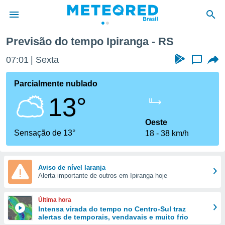
Previsão do tempo Ipiranga - RS
de
07:01
Sexta
...
 da
tempo.com)
Parcialmente nublado
do por
13°
is para
e as
 fornecidas
Oeste
 qualidade.
Sensação de 13°
18
38 km/h
r a este
s das
opções:
Aviso de nível laranja
Alerta importante de outros em Ipiranga hoje
ookies e
 forma
Última hora
e digital
Intensa virada do tempo no Centro-Sul traz
alertas de temporais, vendavais e muito frio
da,