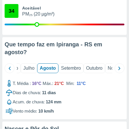
conteúdos.
Aceitável
34
PM₂₅ (20 µg/m³)
ção
ão através
de
,
 e
Que tempo faz em Ipiranga - RS em
agosto
?
dos,
publicidade
s, estudos
o
Junho
Julho
Agosto
Setembro
Outubro
Novembro
a e
mento de
T. Média :
16°C
Máx.:
21°C
Min:
11°C
ossos 1199
Dias de chuva:
11
dias
eiros
Acum. de chuva:
124 mm
Vento médio:
10 km/h
Nascer e Pôr do Sol