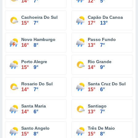
14°
7°
12°
5°
Cachoeira Do Sul
Capão Da Canoa
15°
7°
17°
13°
Novo Hamburgo
Passo Fundo
16°
8°
13°
7°
Porto Alegre
Rio Grande
15°
9°
14°
9°
Rosario Do Sul
Santa Cruz Do Sul
14°
7°
15°
6°
Santa Maria
Santiago
14°
6°
13°
7°
Santo Angelo
Três De Maio
15°
8°
15°
8°