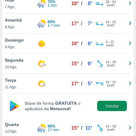
70%
para lhe
26
-
54
18°
/
8°
1 mm
km/h
7 Ago.
licidade e
ados com
Amanhã
60%
16
-
32
17°
/
7°
esmo. Pode
1.7 mm
km/h
8 Ago.
ais
s na nossa
Domingo
9
-
21
 Cookies
e
16°
/
6°
km/h
9 Ago.
u
nto a
omento,
Segunda
15
-
35
15°
/
6°
 botão
km/h
10 Ago.
de cookies
na parte
Terça
14
-
31
nossa
17°
/
5°
km/h
11 Ago.
.
IVAMENTE,
Baixe de forma
GRATUITA
o
Instalar
aplicativo da
Meteored!
as
tes a
Quarta
90%
14
-
39
15°
/
11°
17 mm
km/h
12 Ago.