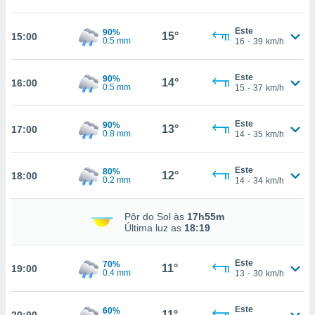
tar a
de cookies,
uar a
Este
90%
15°
15:00
0.5 mm
16
-
39
km/h
osso site
 Neste
mamo-lo de
Este
90%
14°
16:00
0.5 mm
15
-
37
km/h
s os
cessários
Este
rar a
90%
13°
17:00
0.8 mm
14
-
35
km/h
no website,
ilizaremos
a analisar o
Este
80%
12°
18:00
nto ou
0.2 mm
14
-
34
km/h
ntar
 ou
Pôr do Sol às
17h55m
Última luz as
18:19
dos,
ssa
ublicidade
Este
70%
11°
19:00
0.4 mm
13
-
30
km/h
ada. Pode
nstalação de
Este
60%
ceder ao
11°
20:00