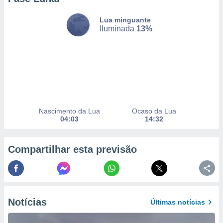
 para
Lua minguante
a, utilizar
Iluminada
13%
selecionar
a, criar
personalizar
tilizar
selecionar
dos, medir
nho da
Nascimento da Lua
Ocaso da Lua
04:03
14:32
, medir o
o dos
Compartilhar esta previsão
r os
ravés de
s ou
s de dados
es fontes,
 e melhorar
Notícias
Últimas notícias
ilizar dados
ara