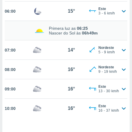
m
 recolhidas
Este
15°
06:00
cookies ou
3
-
6
km/h
, permite-
Primera luz as
06:25
ar a nossa
Nascer do Sol às
06h49m
ara
ACEITAR
 fornecer-
E
os de alta
Nordeste
CONTINUAR
14°
07:00
sem
5
-
9
km/h
sto.
CONFIGURAÇÕES
o botão
Nordeste
16°
08:00
9
-
19
km/h
ontinuar",
r ao
itando a
Este
16°
09:00
de todos os
13
-
30
km/h
óprios ou
parceiros,
rmitem
Este
16°
10:00
16
-
37
km/h
lisar o
nto no
em como
 um perfil