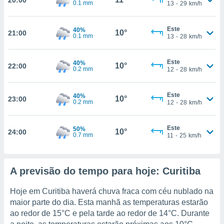
0.1 mm
13
-
29
km/h
ite através
atura,
 botão
Este
40%
10°
21:00
0.1 mm
13
-
28
km/h
nto, nós e
Este
40%
10°
22:00
0.2 mm
12
-
28
km/h
arceiros
cookies,
ores únicos
Este
40%
10°
ias
23:00
0.2 mm
12
-
28
km/h
s para
 aceder e
dados
Este
50%
10°
24:00
0.7 mm
11
-
25
km/h
ais como a
 este sitio
eços IP e
ores de
A previsão do tempo para hoje: Curitiba
possível
Hoje em Curitiba haverá chuva fraca com céu nublado na
es possam
maior parte do dia. Esta manhã as temperaturas estarão
os seus
oais com
ao redor de
15°C
e pela tarde ao redor de
14°C
. Durante
nteresse