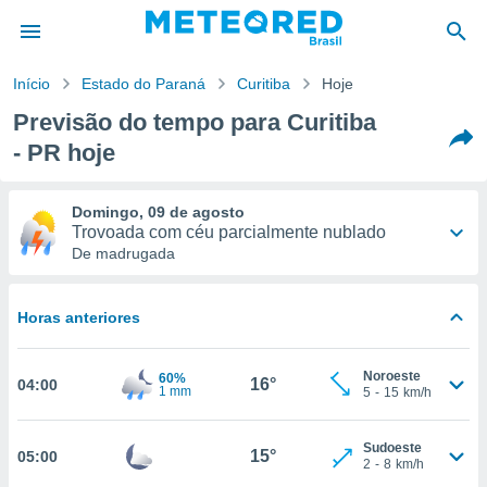
Início
Estado do Paraná
Curitiba
Hoje
Previsão do tempo para Curitiba
de
- PR hoje
 da
tempo.com)
do por
Domingo, 09 de agosto
is para
Trovoada com céu parcialmente nublado
e as
De madrugada
 fornecidas
 qualidade.
r a este
17°
10°
Horas anteriores
s das
opções:
-
Este
16
39
km/h
Noroeste
60%
ookies e
16°
04:00
1 mm
5
-
15
km/h
 forma
Probabilidade
90%
Sudoeste
e digital
15°
05:00
2
-
8
km/h
da,