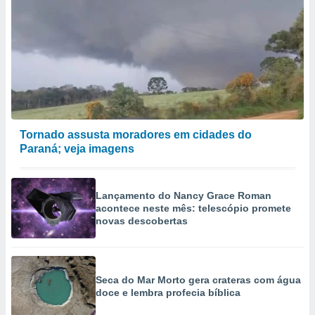
conteúdos.
ção
ão através
de
,
 e
dos,
Tornado assusta moradores em cidades do
publicidade
Paraná; veja imagens
s, estudos
a e
mento de
Lançamento do Nancy Grace Roman
acontece neste mês: telescópio promete
ossos 1199
novas descobertas
eiros
Seca do Mar Morto gera crateras com água
doce e lembra profecia bíblica