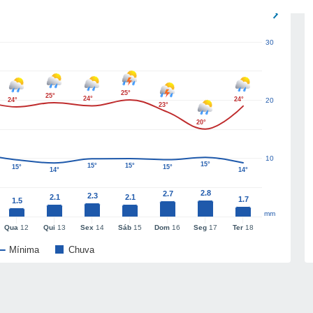
30
25°
25°
24°
24°
24°
20
23°
20°
10
15°
15°
15°
15°
15°
14°
14°
2.8
2.7
2.3
2.1
2.1
1.7
1.5
mm
Qua
12
Qui
13
Sex
14
Sáb
15
Dom
16
Seg
17
Ter
18
Mínima
Chuva