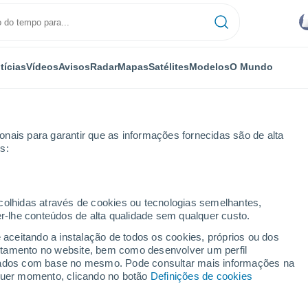
tícias
Vídeos
Avisos
Radar
Mapas
Satélites
Modelos
O Mundo
nais para garantir que as informações fornecidas são de alta
s:
urto
ecolhidas através de cookies ou tecnologias semelhantes,
er-lhe conteúdos de alta qualidade sem qualquer custo.
llermo Aburto
e aceitando a instalação de todos os cookies, próprios ou dos
rtamento no website, bem como desenvolver um perfil
...
lizados com base no mesmo. Pode consultar mais informações na
lquer momento, clicando no botão
Definições de cookies
Por horas
Intervalos nublados nas
próximas horas