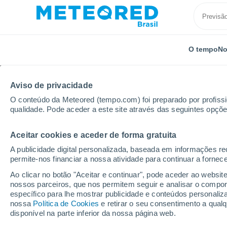
O tempo
No
Aviso de privacidade
O conteúdo da Meteored (tempo.com) foi preparado por profissio
qualidade. Pode aceder a este site através das seguintes opçõe
Aceitar cookies e aceder de forma gratuita
Início
México
Estado de Veracruz
Guillermo Ab
A publicidade digital personalizada, baseada em informações r
permite-nos financiar a nossa atividade para continuar a fornec
Previsão do tempo Gui
Ao clicar no botão "Aceitar e continuar", pode aceder ao websit
nossos parceiros, que nos permitem seguir e analisar o compo
02:27
Quinta
específico para lhe mostrar publicidade e conteúdos persona
nossa
Política de Cookies
e retirar o seu consentimento a qua
disponível na parte inferior da nossa página web.
Nuvens dispersas