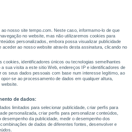
ante
er ao nosso site tempo.com. Neste caso, informamo-lo de que
:
43%
navegação no website, mas não utilizaremos cookies para
nteúdos personalizados, embora possa visualizar publicidade
e aceder ao nosso website através desta assinatura, clicando no
Radar de Chuva
Satélites
Modelos
s cookies, identificadores únicos ou tecnologias semelhantes
 sua visita a este sitio Web, endereços IP e identificadores de
r os seus dados pessoais com base num interesse legítimo, ao
ou opor-se ao processamento de dados em qualquer altura,
omingo
Segunda
Terça
Quarta
 website.
9 Ago.
10 Ago.
11 Ago.
12 Ago.
mento de dados:
dos limitados para selecionar publicidade, criar perfis para
90%
90%
60%
70%
idade personalizada, criar perfis para personalizar conteúdos,
2.7 mm
1.9 mm
0.4 mm
1.5 mm
ir o desempenho da publicidade, medir o desempenho dos
24°
/
16°
24°
/
14°
25°
/
16°
24°
/
15°
 combinações de dados de diferentes fontes, desenvolver e
eúdos.