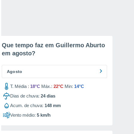
Que tempo faz em Guillermo Aburto
em
agosto
?
Agosto
T. Média :
18°C
Máx.:
22°C
Min:
14°C
Dias de chuva:
24
dias
Acum. de chuva:
148 mm
Vento médio:
5 km/h