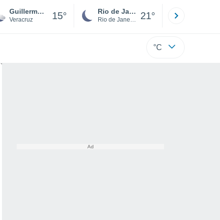
Guillermo Aburto
Rio de Janeiro
São Paulo
15°
21°
Veracruz
Rio de Janeiro
São Paulo
°C