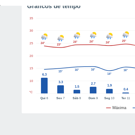
Gráficos de tempo
35
30
25°
24°
24°
24°
25
24°
23°
20
15
16°
16°
16°
15°
14°
6.3
10
3.3
2.7
1.9
1.5
0.4
°C
Qui
6
Sex
7
Sáb
8
Dom
9
Seg
10
Ter
11
Máxima