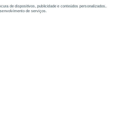
-
33
km/h
10
-
34
km/h
8
-
32
km/h
7
-
36
km/h
ocura de dispositivos, publicidade e conteúdos personalizados,
esenvolvimento de serviços.
agosto
Sudeste
0 Baixo
3
-
10 km/h
FPS:
não
Oeste
0 Baixo
4
-
11 km/h
FPS:
não
Noroeste
0 Baixo
2
-
10 km/h
FPS:
não
Sudeste
1 Baixo
1
-
10 km/h
FPS:
não
Sudeste
10 Muito elevado!
8
-
27 km/h
FPS:
25-50