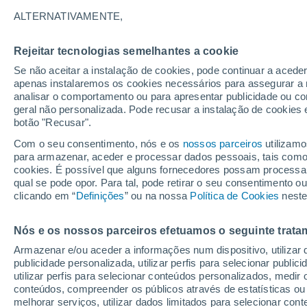
16°
ALTERNATIVAMENTE,
Rejeitar tecnologias semelhantes a cookie
Lua mingu
Se não aceitar a instalação de cookies, pode continuar a aced
Iluminada
Sensação de 16°
apenas instalaremos os cookies necessários para assegurar a 
analisar o comportamento ou para apresentar publicidade ou co
geral não personalizada. Pode recusar a instalação de cookies 
botão "Recusar".
O Tempo 1 - 7 Dias
Atualidade
Mapas de nuvens
Com o seu consentimento, nós e os
nossos parceiros
utilizamo
para armazenar, aceder e processar dados pessoais, tais como a
cookies. É possível que alguns fornecedores possam processa
qual se pode opor. Para tal, pode retirar o seu consentimento 
Amanhã
Sábado
D
Hoje
clicando em “
Definições
” ou na nossa
Política de Cookies
neste
7 Ago.
8 Ago.
6 Ago.
Nós e os nossos parceiros efetuamos o seguinte trata
Armazenar e/ou aceder a informações num dispositivo, utilizar da
90%
80%
90%
publicidade personalizada, utilizar perfis para selecionar public
3.3 mm
1.5 mm
6.3 mm
utilizar perfis para selecionar conteúdos personalizados, med
23°
/
15°
24°
/
16°
24°
/
15°
conteúdos, compreender os públicos através de estatísticas ou
melhorar serviços, utilizar dados limitados para selecionar cont