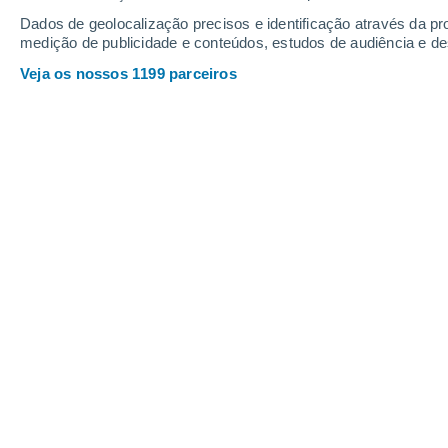
10
-
32
km/h
10
-
32
km/h
8
9
-
30
km/h
Dados de geolocalização precisos e identificação através da pr
medição de publicidade e conteúdos, estudos de audiência e d
Veja os nossos 1199 parceiros
Tempo Guillermo Aburto Hoje
, 6 de 
Nuvens dispersas
16°
02:00
Sensação T.
16°
Nuvens dispersas
15°
03:00
Sensação T.
15°
Nuvens dispersas
16°
05:00
Sensação T.
16°
Nuvens dispersas
19°
08:00
Sensação T.
19°
Chuva fraca
40%
23°
11:00
0.1 mm
Sensação T.
25°