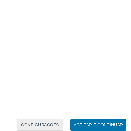
Caléndario Lunar
Seg
Ter
Qua
Qui
Sex
Sáb
Domo
6
7
8
9
10
11
12
13
14
15
16
17
18
19
CONFIGURAÇÕES
ACEITAR E CONTINUAR