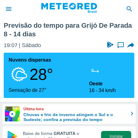
róxima semana
Previsão do tempo para Grijó De Parada
8 - 14 dias
de
 da
19:07
Sábado
...
tempo.com)
do por
Nuvens dispersas
is para
e as
28°
 fornecidas
 qualidade.
Oeste
r a este
Sensação de 27°
s das
16
34 km/h
opções:
ookies e
Última hora
 forma
Chuvas e frio de inverno atingem o Sul e o
Sudeste; confira a previsão do tempo
e digital
Baixe de forma
GRATUITA
o
da,
Instalar