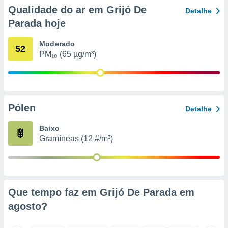
o qual se
Qualidade do ar em Grijó De
Detalhe
ara tal,
Parada hoje
 o seu
to ou opor-
Moderado
essamento
52
PM₁₀ (65 µg/m³)
m qualquer
ando em “
 ou na
 Cookies
te.
Pólen
Detalhe
 nossos
Baixo
Gramíneas (12 #/m³)
s o
o de
e/ou aceder
Que tempo faz em Grijó De Parada em
ões num
agosto
?
utilizar
ados para
publicidade,