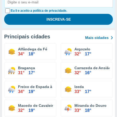
Eu li e aceito a política de privacidade.
Principais cidades
Mais cidades
Alfândega da Fé
Argozelo
34°
18°
32°
17°
Bragança
Carrazeda de Ansiães
31°
17°
32°
16°
Freixo de Espada à Cinta
Izeda
34°
19°
33°
17°
Macedo de Cavaleiros
Miranda do Douro
32°
19°
33°
18°