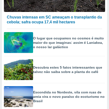
Chuvas intensas em SC ameaçam o transplantio da
cebola; safra ocupa 17,4 mil hectares
O lugar que ocupamos no cosmos é muito
maior do que imaginas: assim é Laniakea,
o nosso lar galáctico
Descubra estes 5 fatos interessantes que
talvez não saiba sobre a planta do café
Escondida no Nordeste, vila com ruas de
areia vira o novo paraíso do ecoturismo no
Brasil