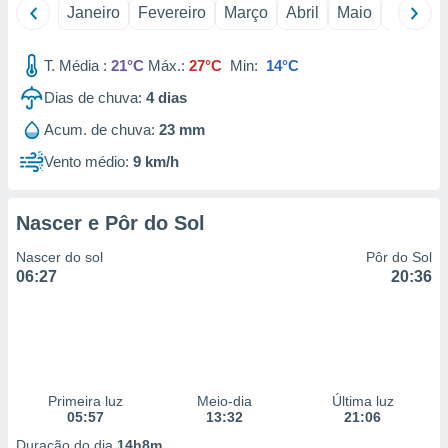
Janeiro
Fevereiro
Março
Abril
Maio
Junho
 para
a, utilizar
T. Média :
21°C
Máx.:
27°C
Min:
14°C
selecionar
Dias de chuva:
4
dias
a, criar
personalizar
Acum. de chuva:
23 mm
tilizar
Vento médio:
9 km/h
selecionar
dos, medir
Nascer e Pôr do Sol
nho da
, medir o
Nascer do sol
Pôr do Sol
o dos
06:27
20:36
r os
ravés de
s ou
s de dados
es fontes,
 e melhorar
Primeira luz
Meio-dia
Última luz
ilizar dados
05:57
13:32
21:06
ara
Duração do dia
14h8m