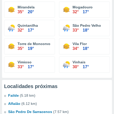
Mirandela
Mogadouro
35°
20°
32°
17°
Quintanilha
São Pedro Velho
32°
17°
33°
18°
Torre de Moncorvo
Vila Flor
35°
19°
34°
18°
Vimioso
Vinhais
33°
17°
30°
17°
Localidades próximas
Failde
(5.18 km)
Alfaião
(6.12 km)
São Pedro De Sarracenos
(7.57 km)