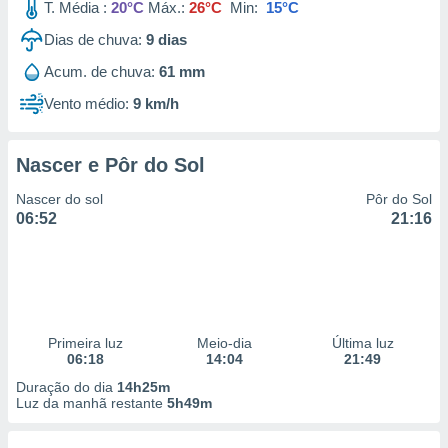
T. Média :
20°C
Máx.:
26°C
Min:
15°C
Dias de chuva:
9
dias
Acum. de chuva:
61 mm
Vento médio:
9 km/h
Nascer e Pôr do Sol
Nascer do sol
Pôr do Sol
06:52
21:16
Primeira luz
Meio-dia
Última luz
06:18
14:04
21:49
Duração do dia
14h25m
Luz da manhã restante
5h49m