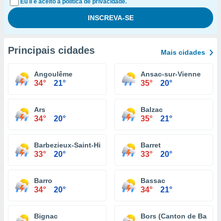
Eu li e aceito a política de privacidade.
Principais cidades
Mais cidades
Angoulême
Ansac-sur-Vienne
34°
21°
35°
20°
Ars
Balzac
34°
20°
35°
21°
Barbezieux-Saint-Hilaire
Barret
33°
20°
33°
20°
Barro
Bassac
34°
20°
34°
21°
Bignac
Bors (Canton de Baign