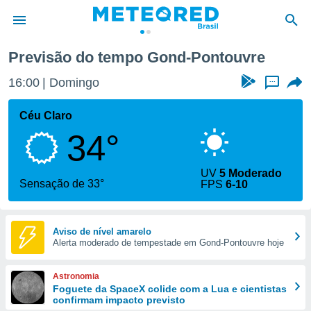
e
Previsão do tempo Gond-Pontouvre
de
16:00
Domingo
...
 da
tempo.com)
Céu Claro
do por
34°
is para
e as
 fornecidas
UV
5 Moderado
 qualidade.
Sensação de 33°
FPS
6-10
r a este
s das
opções:
Aviso de nível amarelo
Alerta moderado de tempestade em Gond-Pontouvre hoje
ookies e
 forma
Astronomia
e digital
Foguete da SpaceX colide com a Lua e cientistas
confirmam impacto previsto
da,