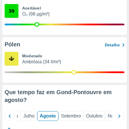
conteúdos.
Aceitável
39
O₃ (98 µg/m³)
ção
ão através
de
,
 e
Pólen
Detalhe
dos,
Moderado
publicidade
Ambrósia (34 #/m³)
s, estudos
a e
mento de
ossos 1199
Que tempo faz em Gond-Pontouvre em
eiros
agosto
?
o
Junho
Julho
Agosto
Setembro
Outubro
Novembro