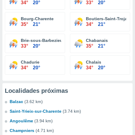
34°
20°
33°
20°
Bourg-Charente
Boutiers-Saint-Trojan
35°
21°
34°
21°
Brie-sous-Barbezieux
Chabanais
33°
20°
35°
21°
Chadurie
Chalais
34°
20°
34°
20°
Localidades próximas
Balzac
(3.62 km)
Saint-Yrieix-sur-Charente
(3.74 km)
Angoulême
(3.94 km)
Champniers
(4.71 km)