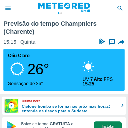
Previsão do tempo Champniers
(Charente)
de
 da
15:15
Quinta
...
tempo.com)
do por
Céu Claro
is para
e as
26°
 fornecidas
 qualidade.
r a este
UV
7 Alto
FPS
Sensação de 26°
s das
15-25
opções:
ookies e
Última hora
 forma
Ciclone bomba se forma nas próximas horas;
entenda os riscos para o Sudeste
e digital
Baixe de forma
GRATUITA
o
da,
Instalar