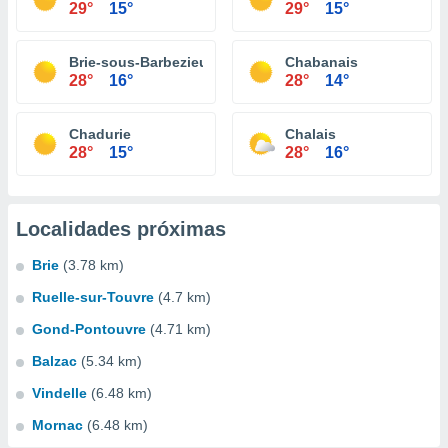
29°
15°
29°
15°
Brie-sous-Barbezieux
Chabanais
28°
16°
28°
14°
Chadurie
Chalais
28°
15°
28°
16°
Localidades próximas
Brie
(3.78 km)
Ruelle-sur-Touvre
(4.7 km)
Gond-Pontouvre
(4.71 km)
Balzac
(5.34 km)
Vindelle
(6.48 km)
Mornac
(6.48 km)