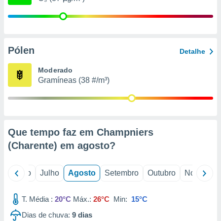
conteúdos.
ção
ão através
Pólen
Detalhe
de
,
Moderado
 e
Gramíneas (38 #/m³)
dos,
publicidade
s, estudos
a e
mento de
Que tempo faz em Champniers
(Charente) em
agosto
?
ossos 1199
eiros
o
Junho
Julho
Agosto
Setembro
Outubro
Novembro
T. Média :
20°C
Máx.:
26°C
Min:
15°C
Dias de chuva:
9
dias