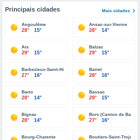
Principais cidades
Mais cidades
Angoulême
Ansac-sur-Vienne
28°
15°
28°
14°
Ars
Balzac
29°
15°
29°
15°
Barbezieux-Saint-Hilaire
Barret
27°
16°
28°
16°
Barro
Bassac
28°
14°
29°
15°
Bignac
Bors (Canton de Baign
28°
14°
27°
16°
Bourg-Charente
Boutiers-Saint-Trojan