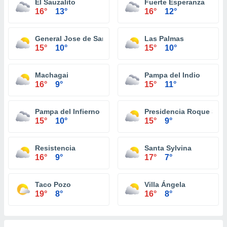
El Sauzalito
Fuerte Esperanza
16°
13°
16°
12°
General Jose de San Martin
Las Palmas
15°
10°
15°
10°
Machagai
Pampa del Indio
16°
9°
15°
11°
Pampa del Infierno
Presidencia Roque Sáe
15°
10°
15°
9°
Resistencia
Santa Sylvina
16°
9°
17°
7°
Taco Pozo
Villa Ángela
19°
8°
16°
8°