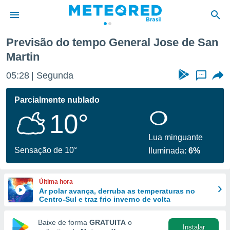
Previsão do tempo General Jose de San
Martin
de
 da
05:28
Segunda
...
tempo.com)
do por
Parcialmente nublado
is para
e as
10°
 fornecidas
 qualidade.
Lua minguante
r a este
Sensação de 10°
s das
Iluminada:
6%
opções:
ookies e
Última hora
 forma
Ar polar avança, derruba as temperaturas no
Centro-Sul e traz frio inverno de volta
e digital
Baixe de forma
GRATUITA
o
da,
Instalar