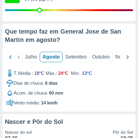
conteúdos.
ção
ão através
Que tempo faz em General Jose de San
de
Martin em
agosto
?
,
 e
o
Junho
Julho
Agosto
Setembro
Outubro
Novembro
dos,
publicidade
s, estudos
T. Média :
18°C
Máx.:
24°C
Min:
13°C
a e
mento de
Dias de chuva:
6
dias
Acum. de chuva:
60 mm
ossos 1199
eiros
Vento médio:
14 km/h
Nascer e Pôr do Sol
Nascer do sol
Pôr do Sol