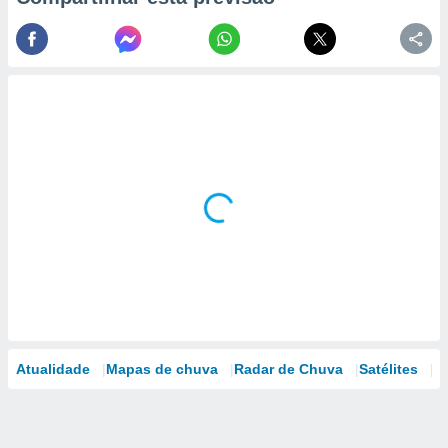
Atualidade
Mapas de chuva
Radar de Chuva
Satélites
M