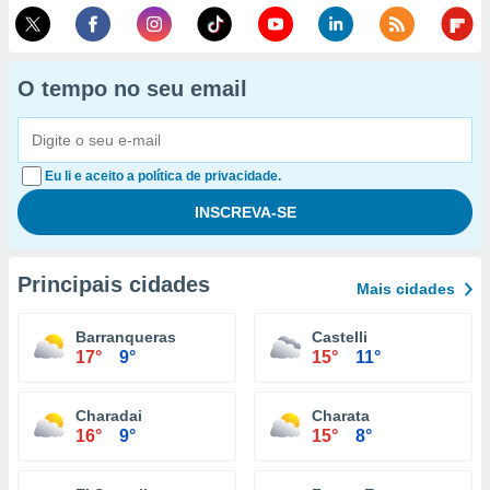
O tempo no seu email
Eu li e aceito a política de privacidade.
Principais cidades
Mais cidades
Barranqueras
Castelli
17°
9°
15°
11°
Charadai
Charata
16°
9°
15°
8°