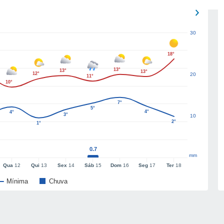
30
18°
13°
13°
13°
12°
20
11°
10°
7°
5°
4°
4°
3°
10
2°
1°
0.7
mm
Qua
12
Qui
13
Sex
14
Sáb
15
Dom
16
Seg
17
Ter
18
Mínima
Chuva