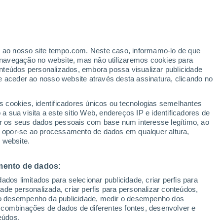
Risco de geadas
No início da manhã
ante
er ao nosso site tempo.com. Neste caso, informamo-lo de que
:
44%
navegação no website, mas não utilizaremos cookies para
nteúdos personalizados, embora possa visualizar publicidade
e aceder ao nosso website através desta assinatura, clicando no
ertas
s cookies, identificadores únicos ou tecnologias semelhantes
 sua visita a este sitio Web, endereços IP e identificadores de
r os seus dados pessoais com base num interesse legítimo, ao
ura
Radar de Chuva
Satélites
Modelos
ou opor-se ao processamento de dados em qualquer altura,
 website.
mento de dados:
omingo
Segunda
Terça
Quarta
dos limitados para selecionar publicidade, criar perfis para
9 Ago.
10 Ago.
11 Ago.
12 Ago.
idade personalizada, criar perfis para personalizar conteúdos,
ir o desempenho da publicidade, medir o desempenho dos
 combinações de dados de diferentes fontes, desenvolver e
eúdos.