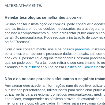
7°
ALTERNATIVAMENTE,
Rejeitar tecnologias semelhantes a cookie
Lua mingu
Se não aceitar a instalação de cookies, pode continuar a aced
Iluminada
Sensação de 5°
apenas instalaremos os cookies necessários para assegurar a 
analisar o comportamento ou para apresentar publicidade ou co
geral não personalizada. Pode recusar a instalação de cookies 
botão "Recusar".
Última hora
Intensa virada do tempo no Centro-Sul traz al
Com o seu consentimento, nós e os
nossos parceiros
utilizamo
de temporais, vendavais e muito frio
para armazenar, aceder e processar dados pessoais, tais como a
cookies. É possível que alguns fornecedores possam processa
O Tempo 1 - 7 Dias
Atualidade
Mapas de temperat
qual se pode opor. Para tal, pode retirar o seu consentimento 
clicando em “
Definições
” ou na nossa
Política de Cookies
neste
Nós e os nossos parceiros efetuamos o seguinte trata
Amanhã
Sábado
D
Hoje
Armazenar e/ou aceder a informações num dispositivo, utilizar da
7 Ago.
8 Ago.
6 Ago.
publicidade personalizada, utilizar perfis para selecionar public
utilizar perfis para selecionar conteúdos personalizados, med
conteúdos, compreender os públicos através de estatísticas ou
melhorar serviços, utilizar dados limitados para selecionar cont
70%
90%