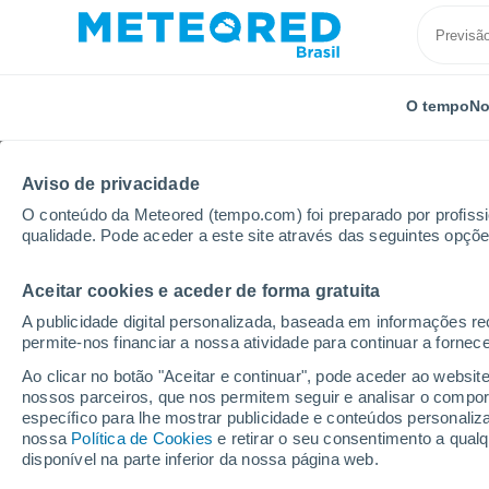
O tempo
No
Aviso de privacidade
O conteúdo da Meteored (tempo.com) foi preparado por profissio
qualidade. Pode aceder a este site através das seguintes opçõe
Aceitar cookies e aceder de forma gratuita
Início
Argentina
La Pampa
General Acha
A publicidade digital personalizada, baseada em informações r
permite-nos financiar a nossa atividade para continuar a fornec
Previsão do tempo Gen
Ao clicar no botão "Aceitar e continuar", pode aceder ao websit
nossos parceiros, que nos permitem seguir e analisar o compo
19:05
Quinta
específico para lhe mostrar publicidade e conteúdos persona
nossa
Política de Cookies
e retirar o seu consentimento a qua
disponível na parte inferior da nossa página web.
Céu Claro