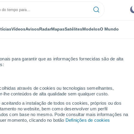
tícias
Vídeos
Avisos
Radar
Mapas
Satélites
Modelos
O Mundo
nais para garantir que as informações fornecidas são de alta
s:
ecolhidas através de cookies ou tecnologias semelhantes,
er-lhe conteúdos de alta qualidade sem qualquer custo.
eral Acha
e aceitando a instalação de todos os cookies, próprios ou dos
rtamento no website, bem como desenvolver um perfil
...
lizados com base no mesmo. Pode consultar mais informações na
lquer momento, clicando no botão
Definições de cookies
Por horas
Céu limpo nas próximas horas