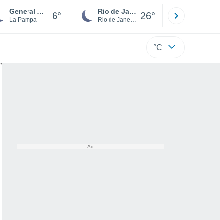
General Acha
Rio de Janeiro
São Paulo
6°
26°
La Pampa
Rio de Janeiro
São Paulo
°C