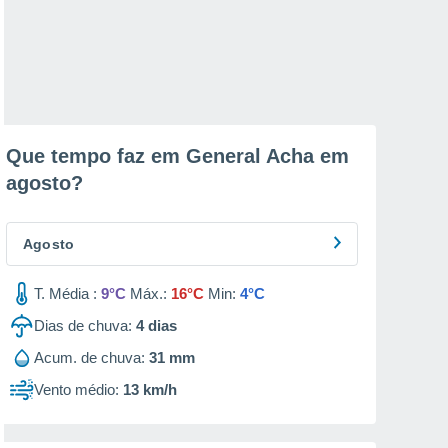
Que tempo faz em General Acha em
agosto
?
Agosto
T. Média :
9°C
Máx.:
16°C
Min:
4°C
Dias de chuva:
4
dias
Acum. de chuva:
31 mm
Vento médio:
13 km/h