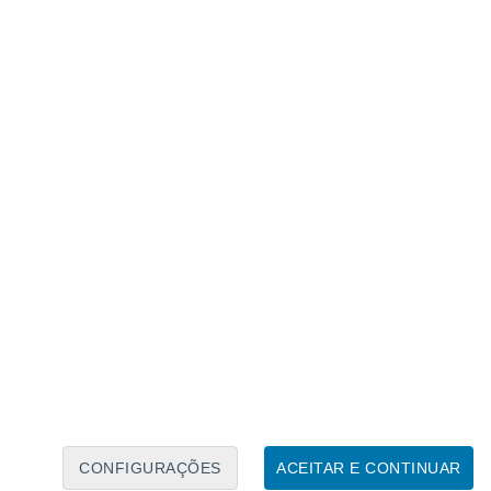
Caléndario Lunar
Seg
Ter
Qua
Qui
Sex
Sáb
Domo
6
7
8
9
10
11
12
13
14
15
16
17
18
19
CONFIGURAÇÕES
ACEITAR E CONTINUAR