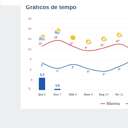
Gráficos de tempo
25
20
14°
15
12°
11°
11°
11°
9°
10
5
3°
2°
0
2°
1°
0°
5.2
-1°
-5
0.6
°C
Qui
6
Sex
7
Sáb
8
Dom
9
Seg
10
Ter
11
Máxima