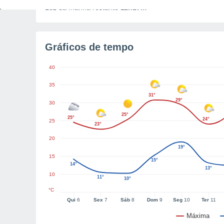
Luz da manhã restante
11h17m
Gráficos de tempo
40
35
31°
29°
30
25°
25°
24°
25
23°
20
19°
15
15°
14°
13°
10
11°
10°
°C
Qui
6
Sex
7
Sáb
8
Dom
9
Seg
10
Ter
11
Máxima