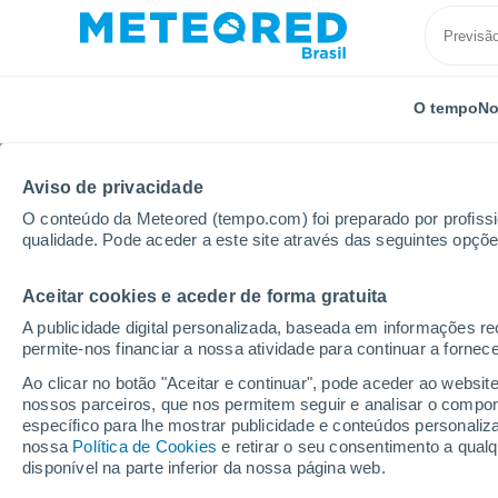
O tempo
No
Aviso de privacidade
O conteúdo da Meteored (tempo.com) foi preparado por profissio
qualidade. Pode aceder a este site através das seguintes opçõe
Aceitar cookies e aceder de forma gratuita
Início
Alemanha
Turíngia
Gehlberg
A publicidade digital personalizada, baseada em informações r
permite-nos financiar a nossa atividade para continuar a fornec
Previsão do tempo Geh
Ao clicar no botão "Aceitar e continuar", pode aceder ao websit
nossos parceiros, que nos permitem seguir e analisar o compo
10:15
Quinta
específico para lhe mostrar publicidade e conteúdos persona
nossa
Política de Cookies
e retirar o seu consentimento a qua
disponível na parte inferior da nossa página web.
Nuvens dispersas