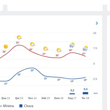
10
33°
7.5
29°
29°
28°
27°
27°
26°
5
20°
18°
15°
2.5
15°
15°
14°
12°
0.4
0.2
mm
Qua
12
Qui
13
Sex
14
Sáb
15
Dom
16
Seg
17
Ter
18
Mínima
Chuva