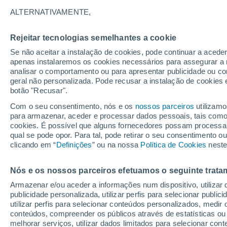
18°
ALTERNATIVAMENTE,
Rejeitar tecnologias semelhantes a cookie
UV
3 Mod
Se não aceitar a instalação de cookies, pode continuar a aced
Sensação de 18°
FPS
6-10
apenas instalaremos os cookies necessários para assegurar a 
analisar o comportamento ou para apresentar publicidade ou co
geral não personalizada. Pode recusar a instalação de cookies 
botão "Recusar".
Última hora
Ar polar traz o frio de inverno de volta ao Sul
Com o seu consentimento, nós e os
nossos parceiros
utilizamo
Sudeste; saiba o que esperar
para armazenar, aceder e processar dados pessoais, tais como a
cookies. É possível que alguns fornecedores possam processa
O Tempo 1 - 7 Dias
Atualidade
Mapas de nuvens
qual se pode opor. Para tal, pode retirar o seu consentimento 
clicando em “
Definições
” ou na nossa
Política de Cookies
neste
Nós e os nossos parceiros efetuamos o seguinte trata
Amanhã
Sábado
D
Hoje
Armazenar e/ou aceder a informações num dispositivo, utilizar da
7 Ago.
8 Ago.
6 Ago.
publicidade personalizada, utilizar perfis para selecionar public
utilizar perfis para selecionar conteúdos personalizados, med
conteúdos, compreender os públicos através de estatísticas ou
melhorar serviços, utilizar dados limitados para selecionar cont