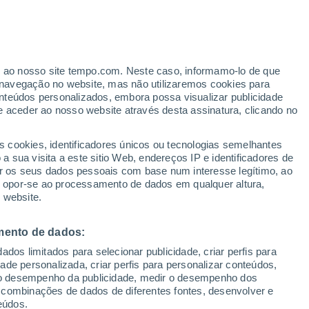
erado
er ao nosso site tempo.com. Neste caso, informamo-lo de que
navegação no website, mas não utilizaremos cookies para
nteúdos personalizados, embora possa visualizar publicidade
e aceder ao nosso website através desta assinatura, clicando no
 e
s cookies, identificadores únicos ou tecnologias semelhantes
 sua visita a este sitio Web, endereços IP e identificadores de
r os seus dados pessoais com base num interesse legítimo, ao
Radar de Chuva
Satélites
Modelos
ou opor-se ao processamento de dados em qualquer altura,
 website.
mento de dados:
omingo
Segunda
Terça
Quarta
dos limitados para selecionar publicidade, criar perfis para
9 Ago.
10 Ago.
11 Ago.
12 Ago.
idade personalizada, criar perfis para personalizar conteúdos,
ir o desempenho da publicidade, medir o desempenho dos
 combinações de dados de diferentes fontes, desenvolver e
eúdos.