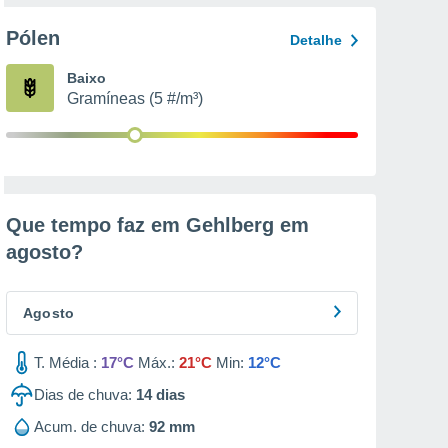
Pólen
Detalhe
Baixo
Gramíneas (5 #/m³)
Que tempo faz em Gehlberg em
agosto
?
Agosto
T. Média :
17°C
Máx.:
21°C
Min:
12°C
Dias de chuva:
14
dias
Acum. de chuva:
92 mm