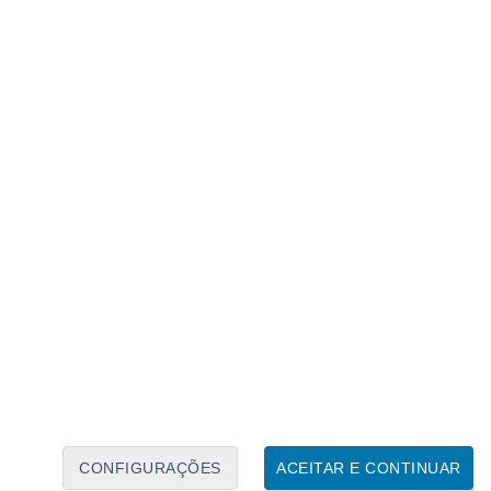
Caléndario Lunar
Seg
Ter
Qua
Qui
Sex
Sáb
Domo
6
7
8
9
10
11
12
13
14
15
16
17
18
19
CONFIGURAÇÕES
ACEITAR E CONTINUAR