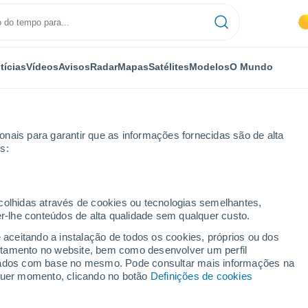
tícias
Vídeos
Avisos
Radar
Mapas
Satélites
Modelos
O Mundo
nais para garantir que as informações fornecidas são de alta
s:
ecolhidas através de cookies ou tecnologias semelhantes,
er-lhe conteúdos de alta qualidade sem qualquer custo.
lberg
e aceitando a instalação de todos os cookies, próprios ou dos
rtamento no website, bem como desenvolver um perfil
...
lizados com base no mesmo. Pode consultar mais informações na
lquer momento, clicando no botão
Definições de cookies
Por horas
Intervalos nublados nas
próximas horas