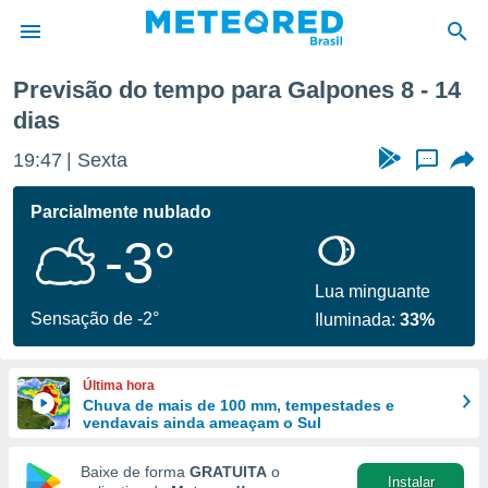
róxima semana
Previsão do tempo para Galpones 8 - 14
dias
de
 da
19:47
Sexta
...
tempo.com)
do por
Parcialmente nublado
is para
e as
-3°
 fornecidas
 qualidade.
Lua minguante
r a este
Sensação de -2°
s das
Iluminada:
33%
opções:
ookies e
Última hora
 forma
Chuva de mais de 100 mm, tempestades e
vendavais ainda ameaçam o Sul
e digital
Baixe de forma
GRATUITA
o
da,
Instalar