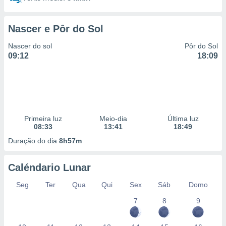
 para
a, utilizar
Nascer e Pôr do Sol
selecionar
Nascer do sol
Pôr do Sol
a, criar
09:12
18:09
personalizar
tilizar
selecionar
dos, medir
nho da
Primeira luz
Meio-dia
Última luz
, medir o
08:33
13:41
18:49
o dos
Duração do dia
8h57m
r os
ravés de
Caléndario Lunar
s ou
s de dados
Seg
Ter
Qua
Qui
Sex
Sáb
Domo
es fontes,
 e melhorar
7
8
9
ilizar dados
ara