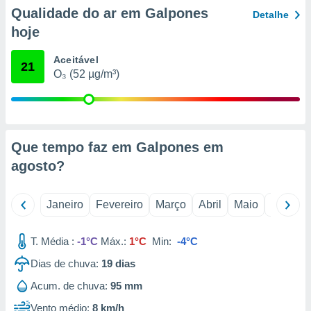
o qual se
Qualidade do ar em Galpones
Detalhe
ara tal,
hoje
 o seu
to ou opor-
Aceitável
essamento
21
O₃ (52 µg/m³)
m qualquer
ando em “
 ou na
 Cookies
te.
Que tempo faz em Galpones em
agosto
?
 nossos
s o
Janeiro
Fevereiro
Março
Abril
Maio
Junho
o de
T. Média :
-1°C
Máx.:
1°C
Min:
-4°C
e/ou aceder
Dias de chuva:
19
dias
ões num
utilizar
Acum. de chuva:
95 mm
ados para
publicidade,
Vento médio:
8 km/h