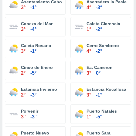
Asentamiento Cabo Negro
Aserradero la Paciencia
3°
-1°
4°
-3°
Cabeza del Mar
Caleta Clarencia
3°
-4°
1°
-2°
Caleta Rosario
Cerro Sombrero
3°
-1°
4°
-2°
Cinco de Enero
Ea. Cameron
2°
-5°
3°
0°
Estancia Invierno
Estancia Rocallosa
2°
-3°
3°
-1°
Porvenir
Puerto Natales
3°
-3°
1°
-5°
Puerto Nuevo
Puerto Sara