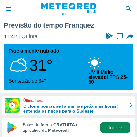
Previsão do tempo Franquez
de
11:42
Quinta
...
 da
tempo.com)
Parcialmente nublado
do por
31°
is para
e as
 fornecidas
UV
9 Muito
elevado!
FPS
25-
 qualidade.
Sensação de 34°
50
r a este
s das
opções:
Última hora
Ciclone bomba se forma nas próximas horas;
ookies e
entenda os riscos para o Sudeste
 forma
Baixe de forma
GRATUITA
o
e digital
Instalar
aplicativo da
Meteored!
da,