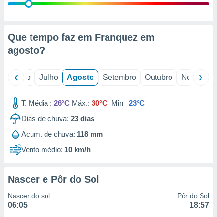
conteúdos.
ção
Que tempo faz em Franquez em
ão através
agosto
?
de
,
 e
o
Junho
Julho
Agosto
Setembro
Outubro
Novembro
dos,
publicidade
T. Média :
26°C
Máx.:
30°C
Min:
23°C
s, estudos
a e
Dias de chuva:
23
dias
mento de
Acum. de chuva:
118 mm
Vento médio:
10 km/h
ossos 1199
eiros
Nascer e Pôr do Sol
Nascer do sol
Pôr do Sol
06:05
18:57