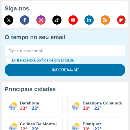
Siga-nos
O tempo no seu email
Eu li e aceito a política de privacidade.
Principais cidades
Barahona
Barahona Comunidad
33°
23°
33°
23°
Colinas De Monte Llano
Franquez
32°
23°
33°
23°