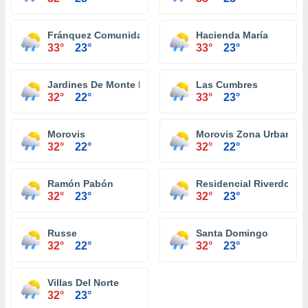
Fránquez Comunidad
Hacienda María
33°
23°
33°
23°
Jardines De Monte Llano
Las Cumbres
32°
22°
33°
23°
Morovis
Morovis Zona Urbana
32°
22°
32°
22°
Ramón Pabón
Residencial Riverdo To
32°
23°
32°
23°
Russe
Santa Domingo
32°
22°
32°
23°
Villas Del Norte
32°
23°