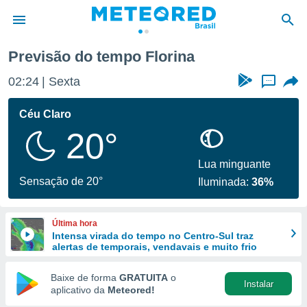
Previsão do tempo Florina
de
02:24
Sexta
...
 da
tempo.com)
Céu Claro
do por
20°
is para
e as
 fornecidas
Lua minguante
 qualidade.
Sensação de 20°
Iluminada:
36%
r a este
s das
opções:
Última hora
Intensa virada do tempo no Centro-Sul traz
ookies e
alertas de temporais, vendavais e muito frio
 forma
Baixe de forma
GRATUITA
o
Instalar
e digital
aplicativo da
Meteored!
da,