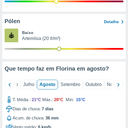
conteúdos.
ção
Pólen
Detalhe
ão através
de
Baixo
,
Artemísia (20 #/m³)
 e
dos,
publicidade
s, estudos
Que tempo faz em Florina em
agosto
?
a e
mento de
o
Junho
Julho
Agosto
Setembro
Outubro
Novembro
ossos 1199
eiros
T. Média :
21°C
Máx.:
28°C
Min:
15°C
Dias de chuva:
7
dias
Acum. de chuva:
36 mm
Vento médio:
6 km/h