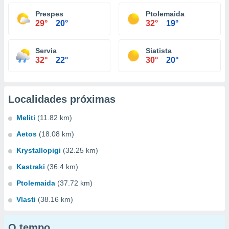
Prespes
Ptolemaida
29°
20°
32°
19°
Servia
Siatista
32°
22°
30°
20°
Localidades próximas
Meliti
(11.82 km)
Aetos
(18.08 km)
Krystallopigi
(32.25 km)
Kastraki
(36.4 km)
Ptolemaida
(37.72 km)
Vlasti
(38.16 km)
O tempo...