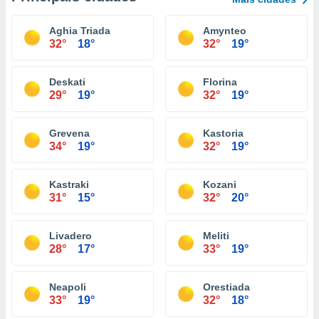
Aghia Triada
Amynteo
32°
18°
32°
19°
Deskati
Florina
29°
19°
32°
19°
Grevena
Kastoria
34°
19°
32°
19°
Kastraki
Kozani
31°
15°
32°
20°
Livadero
Meliti
28°
17°
33°
19°
Neapoli
Orestiada
33°
19°
32°
18°