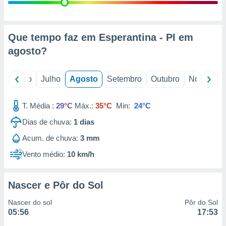
conteúdos.
ção
Que tempo faz em Esperantina - PI em
ão através
agosto
?
de
,
 e
o
Junho
Julho
Agosto
Setembro
Outubro
Novembro
dos,
publicidade
T. Média :
29°C
Máx.:
35°C
Min:
24°C
s, estudos
Dias de chuva:
1
dias
a e
mento de
Acum. de chuva:
3 mm
Vento médio:
10 km/h
ossos 1199
eiros
Nascer e Pôr do Sol
Nascer do sol
Pôr do Sol
05:56
17:53