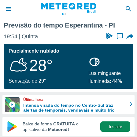
Previsão do tempo Esperantina - PI
de
19:54
Quinta
...
 da
tempo.com)
Parcialmente nublado
do por
28°
is para
e as
 fornecidas
Lua minguante
 qualidade.
Sensação de 29°
Iluminada:
44%
r a este
s das
opções:
Última hora
Intensa virada do tempo no Centro-Sul traz
ookies e
alertas de temporais, vendavais e muito frio
 forma
Baixe de forma
GRATUITA
o
Instalar
e digital
aplicativo da
Meteored!
da,