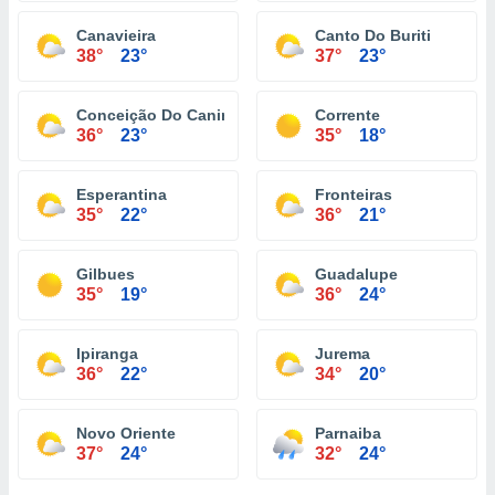
Canavieira
Canto Do Buriti
38°
23°
37°
23°
Conceição Do Caninde
Corrente
36°
23°
35°
18°
Esperantina
Fronteiras
35°
22°
36°
21°
Gilbues
Guadalupe
35°
19°
36°
24°
Ipiranga
Jurema
36°
22°
34°
20°
Novo Oriente
Parnaiba
37°
24°
32°
24°