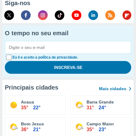
Siga-nos
O tempo no seu email
Eu li e aceito a política de privacidade.
Principais cidades
Mais cidades
Acaua
Barra Grande
35°
22°
31°
24°
Bom Jesus
Campo Maior
36°
21°
35°
23°