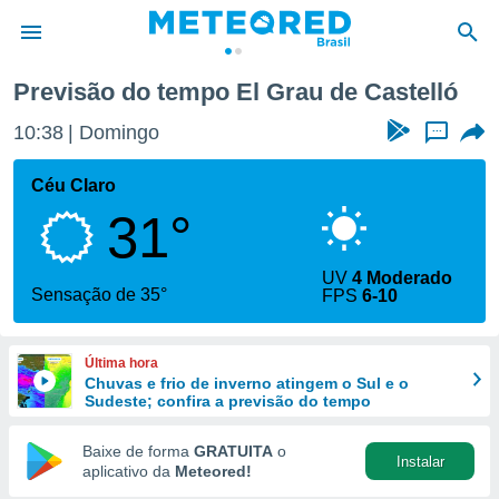
au de Castelló
Previsão do tempo El Grau de Castelló
de
10:38
Domingo
...
 da
tempo.com)
Céu Claro
do por
31°
is para
e as
 fornecidas
UV
4 Moderado
 qualidade.
Sensação de 35°
FPS
6-10
r a este
s das
opções:
Última hora
Chuvas e frio de inverno atingem o Sul e o
ookies e
Sudeste; confira a previsão do tempo
 forma
Baixe de forma
GRATUITA
o
Instalar
e digital
aplicativo da
Meteored!
da,