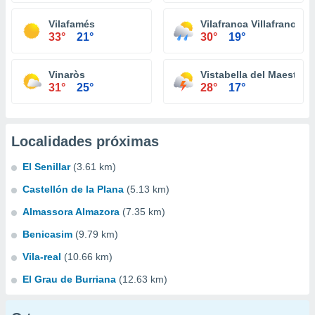
Vilafamés
Vilafranca Villafranca d
33°
21°
30°
19°
Vinaròs
Vistabella del Maestraz
31°
25°
28°
17°
Localidades próximas
El Senillar
(3.61 km)
Castellón de la Plana
(5.13 km)
Almassora Almazora
(7.35 km)
Benicasim
(9.79 km)
Vila-real
(10.66 km)
El Grau de Burriana
(12.63 km)