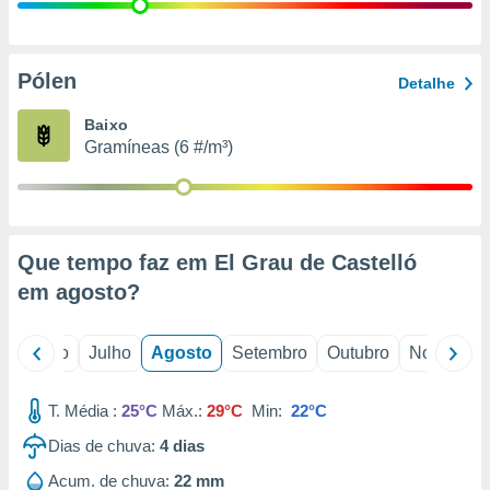
conteúdos.
ção
Pólen
Detalhe
ão através
de
Baixo
,
Gramíneas (6 #/m³)
 e
dos,
publicidade
s, estudos
Que tempo faz em El Grau de Castelló
a e
mento de
em
agosto
?
ossos 1199
o
Junho
Julho
Agosto
Setembro
Outubro
Novembro
eiros
T. Média :
25°C
Máx.:
29°C
Min:
22°C
Dias de chuva:
4
dias
Acum. de chuva:
22 mm