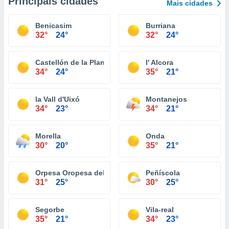
Principais cidades
Mais cidades
Benicasim
Burriana
32°
24°
32°
24°
Castellón de la Plana
l' Alcora
34°
24°
35°
21°
la Vall d'Uixó
Montanejos
34°
23°
34°
21°
Morella
Onda
30°
20°
35°
21°
Orpesa Oropesa del Mar
Peñíscola
31°
25°
30°
25°
Segorbe
Vila-real
35°
21°
34°
23°