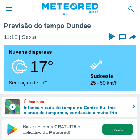
Previsão do tempo Dundee
de
11:18
Sexta
...
 da
tempo.com)
Nuvens dispersas
do por
17°
is para
e as
 fornecidas
Sudoeste
 qualidade.
Sensação de 17°
25
50 km/h
r a este
s das
opções:
Última hora
Intensa virada do tempo no Centro-Sul traz
ookies e
alertas de temporais, vendavais e muito frio
 forma
Baixe de forma
GRATUITA
o
Instalar
e digital
aplicativo da
Meteored!
da,