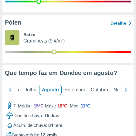
conteúdos.
ção
Pólen
Detalhe
ão através
de
Baixo
,
Gramíneas (9 #/m³)
 e
dos,
publicidade
s, estudos
Que tempo faz em Dundee em
agosto
?
a e
mento de
o
Junho
Julho
Agosto
Setembro
Outubro
Novembro
ossos 1199
eiros
T. Média :
15°C
Máx.:
18°C
Min:
11°C
Dias de chuva:
15
dias
Acum. de chuva:
84 mm
Vento médio:
12 km/h