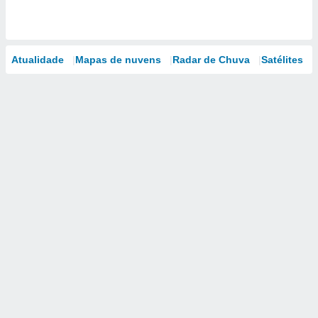
Atualidade
Mapas de nuvens
Radar de Chuva
Satélites