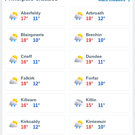
Aberfeldy
Arbroath
17°
11°
18°
12°
Blairgowrie
Brechin
18°
10°
19°
10°
Crieff
Dundee
16°
11°
19°
11°
Falkirk
Forfar
18°
12°
19°
10°
Killearn
Killin
16°
11°
15°
11°
Kirkcaldy
Kirriemuir
18°
12°
18°
10°