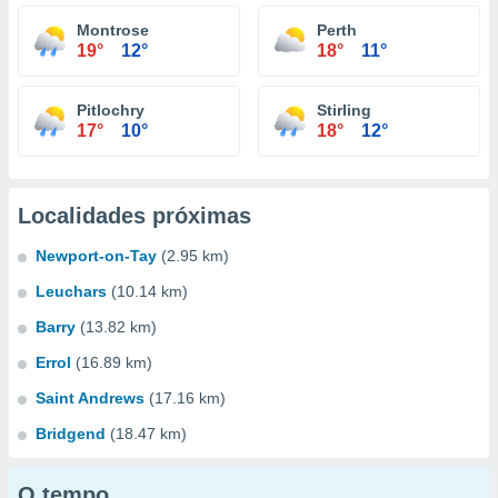
Montrose
Perth
19°
12°
18°
11°
Pitlochry
Stirling
17°
10°
18°
12°
Localidades próximas
Newport-on-Tay
(2.95 km)
Leuchars
(10.14 km)
Barry
(13.82 km)
Errol
(16.89 km)
Saint Andrews
(17.16 km)
Bridgend
(18.47 km)
O tempo...