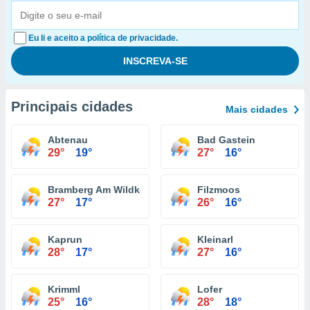
Eu li e aceito a política de privacidade.
Principais cidades
Mais cidades
Abtenau
Bad Gastein
29°
19°
27°
16°
Bramberg Am Wildkogel
Filzmoos
27°
17°
26°
16°
Kaprun
Kleinarl
28°
17°
27°
16°
Krimml
Lofer
25°
16°
28°
18°