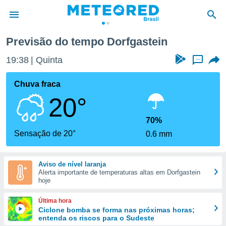
in
Previsão do tempo Dorfgastein
de
19:38
Quinta
...
 da
tempo.com)
Chuva fraca
do por
20°
is para
e as
 fornecidas
70%
 qualidade.
Sensação de 20°
0.6 mm
r a este
s das
opções:
Aviso de nível laranja
Alerta importante de temperaturas altas em Dorfgastein
ookies e
hoje
 forma
Última hora
e digital
Ciclone bomba se forma nas próximas horas;
entenda os riscos para o Sudeste
da,