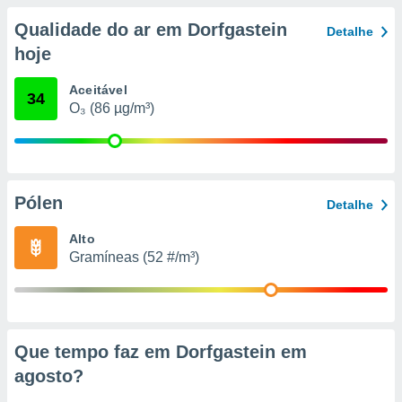
conteúdos.
Qualidade do ar em Dorfgastein
Detalhe
ção
hoje
ão através
Aceitável
34
de
O₃ (86 µg/m³)
,
 e
dos,
publicidade
s, estudos
Pólen
Detalhe
a e
mento de
Alto
Gramíneas (52 #/m³)
ossos 1199
eiros
Que tempo faz em Dorfgastein em
agosto
?