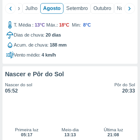
o
Junho
Julho
Agosto
Setembro
Outubro
Novembro
T. Média :
13°C
Máx.:
18°C
Min:
8°C
Dias de chuva:
20
dias
Acum. de chuva:
188 mm
Vento médio:
4 km/h
Nascer e Pôr do Sol
Nascer do sol
Pôr do Sol
05:52
20:33
Primeira luz
Meio-dia
Última luz
05:17
13:13
21:08