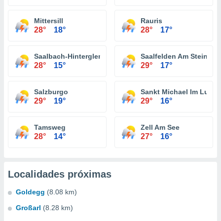
Mittersill
Rauris
28°
18°
28°
17°
Saalbach-Hinterglemm
Saalfelden Am Steinern
28°
15°
29°
17°
Salzburgo
Sankt Michael Im Lung
29°
19°
29°
16°
Tamsweg
Zell Am See
28°
14°
27°
16°
Localidades próximas
Goldegg
(8.08 km)
Großarl
(8.28 km)