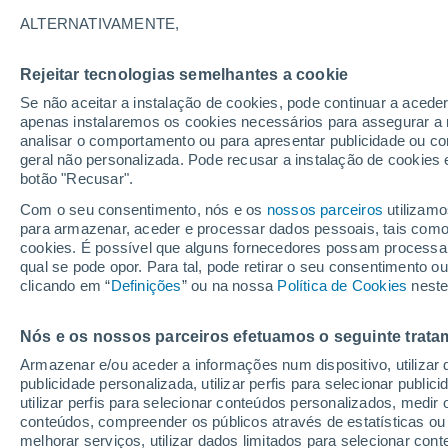
15°
ALTERNATIVAMENTE,
Rejeitar tecnologias semelhantes a cookie
Lua mingu
Se não aceitar a instalação de cookies, pode continuar a aced
Iluminada
Sensação de 15°
apenas instalaremos os cookies necessários para assegurar a 
analisar o comportamento ou para apresentar publicidade ou co
geral não personalizada. Pode recusar a instalação de cookies 
botão "Recusar".
Última hora
Intensa virada do tempo no Centro-Sul traz al
Com o seu consentimento, nós e os
nossos parceiros
utilizamo
de temporais, vendavais e muito frio
para armazenar, aceder e processar dados pessoais, tais como a
cookies. É possível que alguns fornecedores possam processa
O Tempo 1 - 7 Dias
Atualidade
Mapas de nuvens
qual se pode opor. Para tal, pode retirar o seu consentimento 
clicando em “
Definições
” ou na nossa
Política de Cookies
neste
Nós e os nossos parceiros efetuamos o seguinte trata
Amanhã
Sábado
D
Hoje
Armazenar e/ou aceder a informações num dispositivo, utilizar da
7 Ago.
8 Ago.
6 Ago.
publicidade personalizada, utilizar perfis para selecionar public
utilizar perfis para selecionar conteúdos personalizados, med
conteúdos, compreender os públicos através de estatísticas ou
melhorar serviços, utilizar dados limitados para selecionar cont
30%