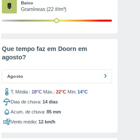
Baixo
Gramíneas (22 #/m³)
Que tempo faz em Doorn em
agosto
?
Agosto
T. Média :
18°C
Máx.:
22°C
Min:
14°C
Dias de chuva:
14
dias
Acum. de chuva:
85 mm
Vento médio:
12 km/h