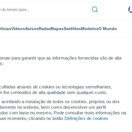
tícias
Vídeos
Avisos
Radar
Mapas
Satélites
Modelos
O Mundo
nais para garantir que as informações fornecidas são de alta
s:
ecolhidas através de cookies ou tecnologias semelhantes,
er-lhe conteúdos de alta qualidade sem qualquer custo.
orn
e aceitando a instalação de todos os cookies, próprios ou dos
rtamento no website, bem como desenvolver um perfil
...
lizados com base no mesmo. Pode consultar mais informações na
lquer momento, clicando no botão
Definições de cookies
Por horas
Intervalos nublados nas
próximas horas