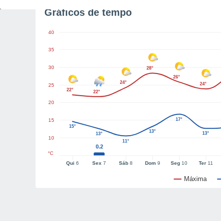
Gráficos de tempo
40
35
30
28°
26°
24°
24°
25
22°
22°
20
17°
15
15°
13°
13°
13°
10
11°
0.2
°C
Qui
6
Sex
7
Sáb
8
Dom
9
Seg
10
Ter
11
Máxima