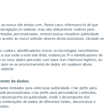
ante
er ao nosso site tempo.com. Neste caso, informamo-lo de que
:
46%
navegação no website, mas não utilizaremos cookies para
nteúdos personalizados, embora possa visualizar publicidade
e aceder ao nosso website através desta assinatura, clicando no
ertas
s cookies, identificadores únicos ou tecnologias semelhantes
 sua visita a este sitio Web, endereços IP e identificadores de
r os seus dados pessoais com base num interesse legítimo, ao
Radar de Chuva
Satélites
Modelos
ou opor-se ao processamento de dados em qualquer altura,
 website.
mento de dados:
omingo
Segunda
Terça
Quarta
dos limitados para selecionar publicidade, criar perfis para
9 Ago.
10 Ago.
11 Ago.
12 Ago.
idade personalizada, criar perfis para personalizar conteúdos,
ir o desempenho da publicidade, medir o desempenho dos
 combinações de dados de diferentes fontes, desenvolver e
eúdos.