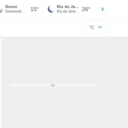
Doorn
Rio de Janeiro
São Paulo
15°
26°
Gemeente Utrechtse Heuvelrug
Rio de Janeiro
São Paulo
°C