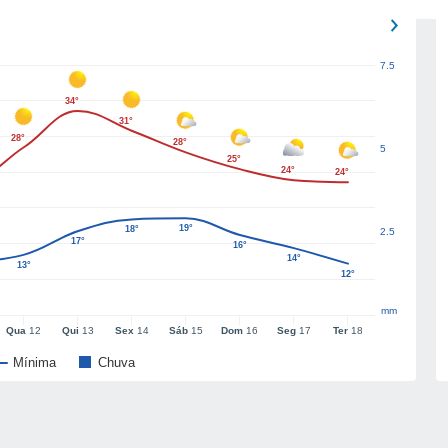
7.5
34°
31°
28°
28°
5
25°
24°
24°
19°
18°
2.5
17°
16°
14°
13°
12°
mm
Qua
12
Qui
13
Sex
14
Sáb
15
Dom
16
Seg
17
Ter
18
Mínima
Chuva