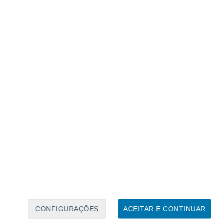
Caléndario Lunar
Seg
Ter
Qua
Qui
Sex
Sáb
Domo
6
7
8
9
10
11
12
13
14
15
16
17
18
19
CONFIGURAÇÕES
ACEITAR E CONTINUAR