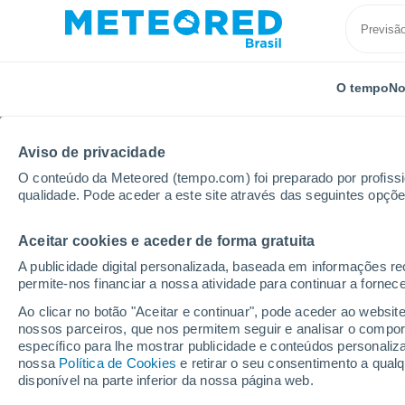
O tempo
No
Aviso de privacidade
O conteúdo da Meteored (tempo.com) foi preparado por profissio
qualidade. Pode aceder a este site através das seguintes opçõe
Aceitar cookies e aceder de forma gratuita
Início
Holanda
Utreque
Doorn
A publicidade digital personalizada, baseada em informações r
permite-nos financiar a nossa atividade para continuar a fornec
Previsão do tempo Do
Ao clicar no botão "Aceitar e continuar", pode aceder ao websit
nossos parceiros, que nos permitem seguir e analisar o compo
23:36
Quinta
específico para lhe mostrar publicidade e conteúdos persona
nossa
Política de Cookies
e retirar o seu consentimento a qua
disponível na parte inferior da nossa página web.
Nuvens dispersas