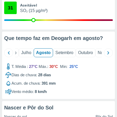
conteúdos.
Aceitável
31
SO₂ (15 µg/m³)
ção
ão através
de
,
Que tempo faz em Deogarh em
agosto
?
 e
dos,
o
Junho
Julho
Agosto
Setembro
Outubro
Novembro
publicidade
s, estudos
a e
T. Média :
27°C
Máx.:
30°C
Min:
25°C
mento de
Dias de chuva:
28
dias
ossos 1199
Acum. de chuva:
391 mm
eiros
Vento médio:
8 km/h
Nascer e Pôr do Sol
Nascer do sol
Pôr do Sol