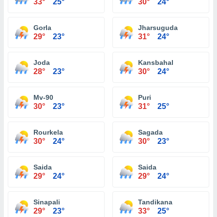
33°
25°
30°
24°
Gorla
Jharsuguda
29°
23°
31°
24°
Joda
Kansbahal
28°
23°
30°
24°
Mv-90
Puri
30°
23°
31°
25°
Rourkela
Sagada
30°
24°
30°
23°
Saida
Saida
29°
24°
29°
24°
Sinapali
Tandikana
29°
23°
33°
25°