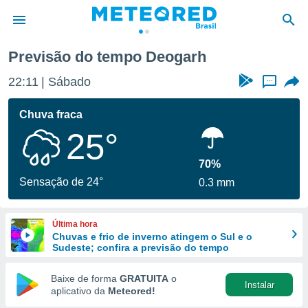
Previsão do tempo Deogarh
de
22:11
Sábado
...
 da
tempo.com)
Chuva fraca
do por
25°
is para
e as
 fornecidas
70%
 qualidade.
Sensação de 24°
0.3 mm
r a este
s das
opções:
Última hora
Chuvas e frio de inverno atingem o Sul e o
ookies e
Sudeste; confira a previsão do tempo
 forma
Baixe de forma
GRATUITA
o
Instalar
e digital
aplicativo da
Meteored!
da,