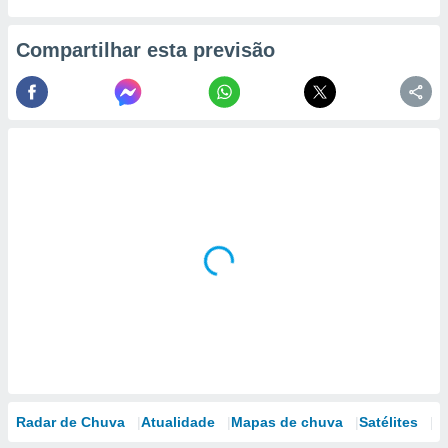
Compartilhar esta previsão
Radar de Chuva
Atualidade
Mapas de chuva
Satélites
M