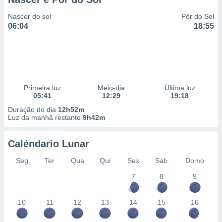
Nascer do sol
Pôr do Sol
06:04
18:55
Primeira luz
Meio-dia
Última luz
05:41
12:29
19:18
Duração do dia
12h52m
Luz da manhã restante
9h42m
Caléndario Lunar
Seg
Ter
Qua
Qui
Sex
Sáb
Domo
7
8
9
10
11
12
13
14
15
16