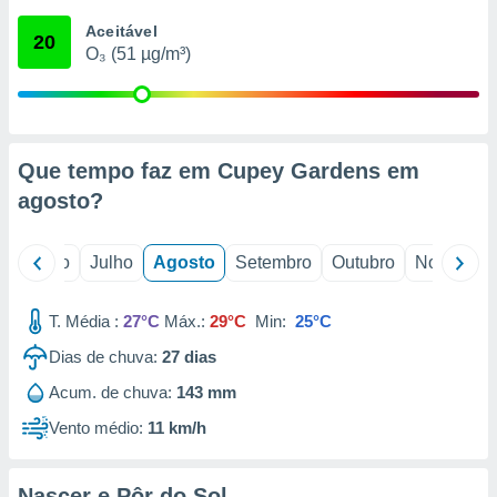
conteúdos.
Aceitável
20
O₃ (51 µg/m³)
ção
ão através
de
,
 e
Que tempo faz em Cupey Gardens em
agosto
?
dos,
publicidade
s, estudos
o
Junho
Julho
Agosto
Setembro
Outubro
Novembro
a e
mento de
T. Média :
27°C
Máx.:
29°C
Min:
25°C
ossos 1199
Dias de chuva:
27
dias
eiros
Acum. de chuva:
143 mm
Vento médio:
11 km/h
Nascer e Pôr do Sol