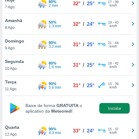
80%
para lhe
17
-
39
32°
/
25°
2 mm
km/h
7 Ago.
licidade e
ados com
Amanhã
50%
19
-
43
32°
/
24°
esmo. Pode
1.3 mm
km/h
8 Ago.
ais
s na nossa
Domingo
90%
21
-
44
 Cookies
e
31°
/
25°
3.2 mm
km/h
9 Ago.
u
nto a
omento,
Segunda
80%
19
-
42
31°
/
25°
 botão
1.6 mm
km/h
10 Ago.
de cookies
na parte
Terça
90%
13
-
39
nossa
31°
/
25°
5.6 mm
km/h
11 Ago.
.
IVAMENTE,
Baixe de forma
GRATUITA
o
Instalar
aplicativo da
Meteored!
as
tes a
Quarta
90%
15
-
37
33°
/
24°
4.3 mm
km/h
12 Ago.