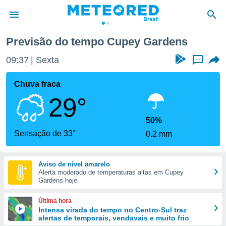
ens
Previsão do tempo Cupey Gardens
de
09:37
Sexta
...
 da
tempo.com)
Chuva fraca
do por
29°
is para
e as
 fornecidas
50%
 qualidade.
Sensação de 33°
0.2 mm
r a este
s das
opções:
Aviso de nível amarelo
Alerta moderado de temperaturas altas em Cupey
ookies e
Gardens hoje
 forma
Última hora
e digital
Intensa virada do tempo no Centro-Sul traz
alertas de temporais, vendavais e muito frio
da,