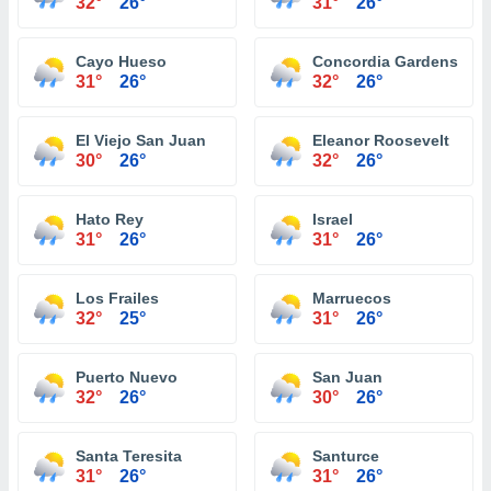
32°
26°
31°
26°
Cayo Hueso
Concordia Gardens
31°
26°
32°
26°
El Viejo San Juan
Eleanor Roosevelt
30°
26°
32°
26°
Hato Rey
Israel
31°
26°
31°
26°
Los Frailes
Marruecos
32°
25°
31°
26°
Puerto Nuevo
San Juan
32°
26°
30°
26°
Santa Teresita
Santurce
31°
26°
31°
26°