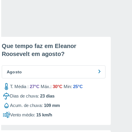
Que tempo faz em Eleanor
Roosevelt em
agosto
?
Agosto
T. Média :
27°C
Máx.:
30°C
Min:
25°C
Dias de chuva:
23
dias
Acum. de chuva:
109 mm
Vento médio:
15 km/h