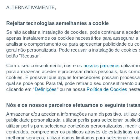
29°
ALTERNATIVAMENTE,
Rejeitar tecnologias semelhantes a cookie
Este
Se não aceitar a instalação de cookies, pode continuar a aced
Sensação de 32°
17
-
35 km
apenas instalaremos os cookies necessários para assegurar a 
analisar o comportamento ou para apresentar publicidade ou co
geral não personalizada. Pode recusar a instalação de cookies 
botão "Recusar".
Última hora
Chuva de mais de 100 mm, tempestades e
Com o seu consentimento, nós e os
nossos parceiros
utilizamo
vendavais ainda ameaçam o Sul
para armazenar, aceder e processar dados pessoais, tais como a
cookies. É possível que alguns fornecedores possam processa
O Tempo 1 - 7 Dias
Atualidade
Mapas de nuvens
qual se pode opor. Para tal, pode retirar o seu consentimento 
clicando em “
Definições
” ou na nossa
Política de Cookies
neste
Nós e os nossos parceiros efetuamos o seguinte trata
Amanhã
Domingo
S
Hoje
Armazenar e/ou aceder a informações num dispositivo, utilizar da
8 Ago.
9 Ago.
7 Ago.
publicidade personalizada, utilizar perfis para selecionar public
utilizar perfis para selecionar conteúdos personalizados, med
conteúdos, compreender os públicos através de estatísticas ou
melhorar serviços, utilizar dados limitados para selecionar cont
60%
90%
70%