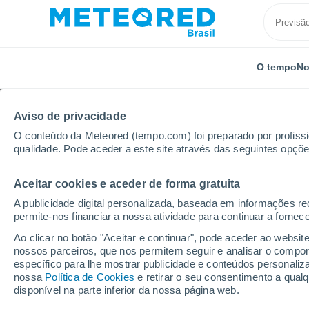
O tempo
No
Aviso de privacidade
O conteúdo da Meteored (tempo.com) foi preparado por profissio
qualidade. Pode aceder a este site através das seguintes opçõe
Aceitar cookies e aceder de forma gratuita
Início
Porto Rico
Municipalidade de San Juan
E
A publicidade digital personalizada, baseada em informações r
permite-nos financiar a nossa atividade para continuar a fornec
Previsão do tempo Ele
Ao clicar no botão "Aceitar e continuar", pode aceder ao websit
nossos parceiros, que nos permitem seguir e analisar o compo
18:56
Sexta
específico para lhe mostrar publicidade e conteúdos persona
nossa
Política de Cookies
e retirar o seu consentimento a qua
disponível na parte inferior da nossa página web.
Céu Claro