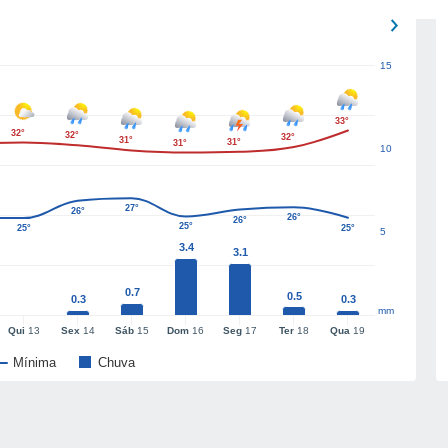
15
33°
32°
32°
32°
31°
31°
31°
10
27°
26°
26°
26°
25°
25°
25°
5
3.4
3.1
0.7
0.5
0.3
0.3
mm
Qui
13
Sex
14
Sáb
15
Dom
16
Seg
17
Ter
18
Qua
19
Mínima
Chuva