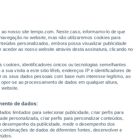
er ao nosso site tempo.com. Neste caso, informamo-lo de que
/h
navegação no website, mas não utilizaremos cookies para
nteúdos personalizados, embora possa visualizar publicidade
e aceder ao nosso website através desta assinatura, clicando no
s cookies, identificadores únicos ou tecnologias semelhantes
 sua visita a este sitio Web, endereços IP e identificadores de
r os seus dados pessoais com base num interesse legítimo, ao
Radar de Chuva
Satélites
Modelos
ou opor-se ao processamento de dados em qualquer altura,
 website.
mento de dados:
egunda
Terça
Quarta
Quinta
dos limitados para selecionar publicidade, criar perfis para
10 Ago.
11 Ago.
12 Ago.
13 Ago.
idade personalizada, criar perfis para personalizar conteúdos,
ir o desempenho da publicidade, medir o desempenho dos
 combinações de dados de diferentes fontes, desenvolver e
eúdos.
60%
90%
90%