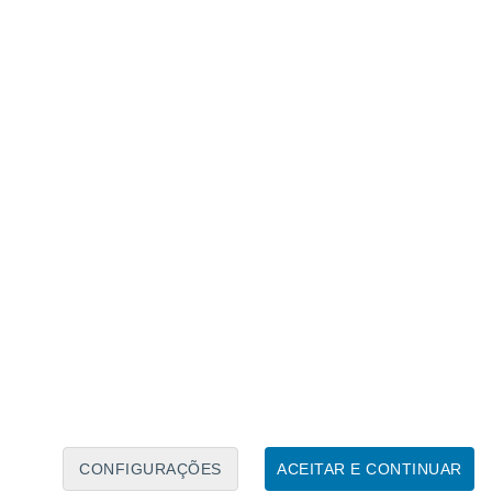
Caléndario Lunar
Seg
Ter
Qua
Qui
Sex
Sáb
Domo
7
8
9
10
11
12
13
14
15
16
17
18
19
20
CONFIGURAÇÕES
ACEITAR E CONTINUAR