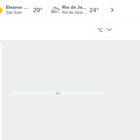
Eleanor Roosevelt
Rio de Janeiro
São Paulo
29°
24°
San Juan
Rio de Janeiro
São Paulo
°C