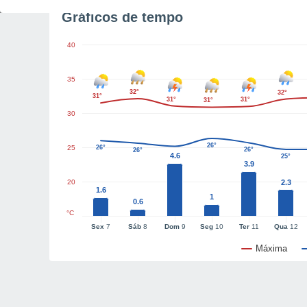
Gráficos de tempo
40
35
32°
32°
31°
31°
31°
31°
30
26°
25
26°
26°
26°
4.6
25°
3.9
20
2.3
1.6
1
0.6
°C
Sex
7
Sáb
8
Dom
9
Seg
10
Ter
11
Qua
12
Máxima