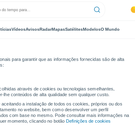
tícias
Vídeos
Avisos
Radar
Mapas
Satélites
Modelos
O Mundo
nais para garantir que as informações fornecidas são de alta
s:
leanor Roosevelt
ecolhidas através de cookies ou tecnologias semelhantes,
er-lhe conteúdos de alta qualidade sem qualquer custo.
anor Roosevelt
e aceitando a instalação de todos os cookies, próprios ou dos
rtamento no website, bem como desenvolver um perfil
...
lizados com base no mesmo. Pode consultar mais informações na
lquer momento, clicando no botão
Definições de cookies
Por horas
Intervalos nublados nas
próximas horas