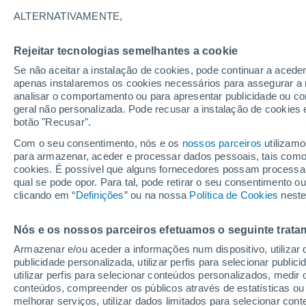
Gráfico do tempo por horas em C
ALTERNATIVAMENTE,
SÍMBOLO
TEMPERATURA
Rejeitar tecnologias semelhantes a cookie
Se não aceitar a instalação de cookies, pode continuar a aced
00
03
06
09
12
15
18
21
00
03
06
09
apenas instalaremos os cookies necessários para assegurar a 
analisar o comportamento ou para apresentar publicidade ou co
geral não personalizada. Pode recusar a instalação de cookies 
botão "Recusar".
Com o seu consentimento, nós e os
nossos parceiros
utilizamo
26°
para armazenar, aceder e processar dados pessoais, tais como a
25°
24°
cookies. É possível que alguns fornecedores possam processa
22°
qual se pode opor. Para tal, pode retirar o seu consentimento 
21°
clicando em “
Definições
” ou na nossa
Política de Cookies
neste
18°
18°
16°
16°
Nós e os nossos parceiros efetuamos o seguinte trata
15°
Armazenar e/ou aceder a informações num dispositivo, utilizar da
12°
publicidade personalizada, utilizar perfis para selecionar public
utilizar perfis para selecionar conteúdos personalizados, med
conteúdos, compreender os públicos através de estatísticas ou
melhorar serviços, utilizar dados limitados para selecionar cont