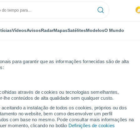
tícias
Vídeos
Avisos
Radar
Mapas
Satélites
Modelos
O Mundo
nais para garantir que as informações fornecidas são de alta
s:
Por horas
ecolhidas através de cookies ou tecnologias semelhantes,
er-lhe conteúdos de alta qualidade sem qualquer custo.
a Coventry por horas
e aceitando a instalação de todos os cookies, próprios ou dos
rtamento no website, bem como desenvolver um perfil
lizados com base no mesmo. Pode consultar mais informações na
lquer momento, clicando no botão
Definições de cookies