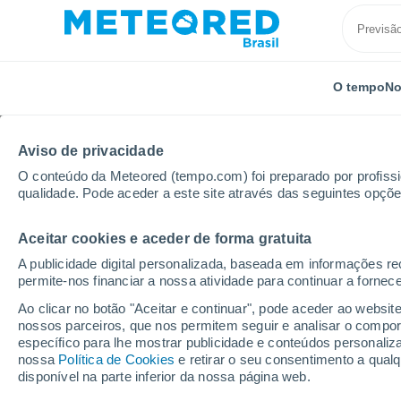
O tempo
No
Aviso de privacidade
O conteúdo da Meteored (tempo.com) foi preparado por profissio
qualidade. Pode aceder a este site através das seguintes opçõe
Aceitar cookies e aceder de forma gratuita
Início
Reino Unido
Midlands do Oeste
Coventry
A publicidade digital personalizada, baseada em informações r
permite-nos financiar a nossa atividade para continuar a fornec
Previsão do tempo par
Ao clicar no botão "Aceitar e continuar", pode aceder ao websit
nossos parceiros, que nos permitem seguir e analisar o compo
específico para lhe mostrar publicidade e conteúdos persona
O Tempo 1 - 7 Dias
Por horas
nossa
Política de Cookies
e retirar o seu consentimento a qua
disponível na parte inferior da nossa página web.