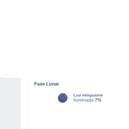
SEGUNDA, 10 DE AGOSTO
O dia todo
Nuvens dispersas
Nascer do Sol às
05h40m
Pôr do Sol às
20h41m
Primera luz as
05:00
Última luz as
21:20
Fase Lunar
Lua minguante
Iluminada
7%