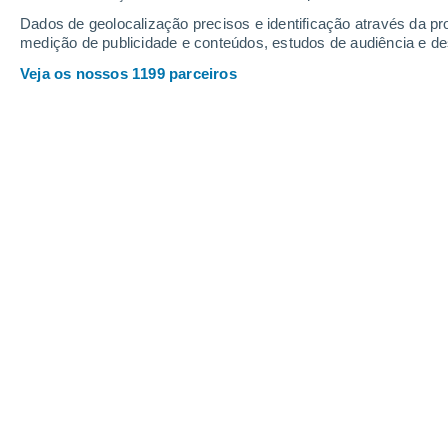
Sábado
8
Domingo
9
Dados de geolocalização precisos e identificação através da pr
medição de publicidade e conteúdos, estudos de audiência e d
Veja os nossos 1199 parceiros
A previsão do tempo por horas: Cov
SÁBADO, 08 DE AGOSTO
O dia todo
Nuvens dispersas
Nascer do Sol às
05h37m
Pôr do Sol às
20h44m
Primera luz as
04:57
Última luz as
21:24
Fase Lunar