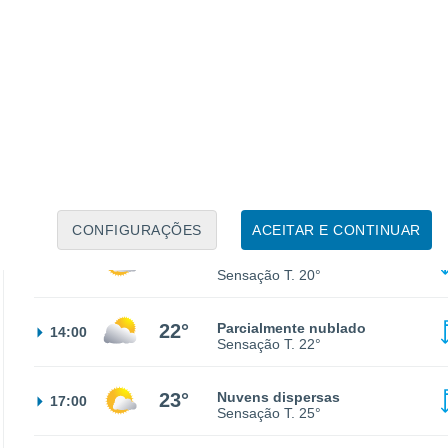
18°
Nuvens dispersas
02:00
Sensação T.
18°
16°
Nuvens dispersas
05:00
Sensação T.
16°
16°
Parcialmente nublado
08:00
Sensação T.
16°
CONFIGURAÇÕES
ACEITAR E CONTINUAR
20°
Nuvens dispersas
11:00
Sensação T.
20°
22°
Parcialmente nublado
14:00
Sensação T.
22°
23°
Nuvens dispersas
17:00
Sensação T.
25°