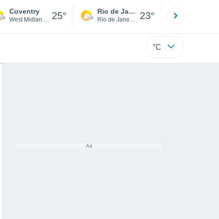
Coventry
Rio de Janeiro
São Paulo
25°
23°
West Midlands
Rio de Janeiro
São Paulo
°C