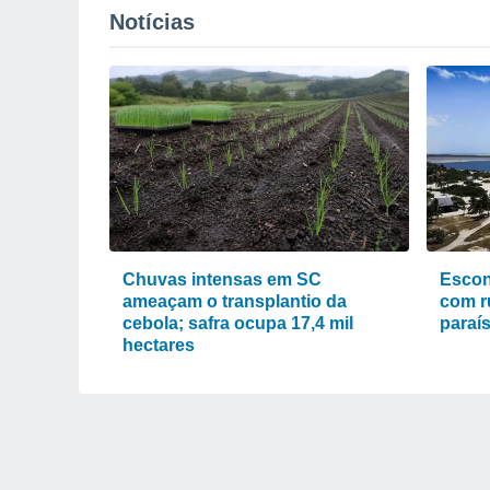
Notícias
Chuvas intensas em SC
Escon
ameaçam o transplantio da
com r
cebola; safra ocupa 17,4 mil
paraí
hectares