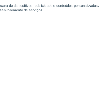
Segunda
10
ocura de dispositivos, publicidade e conteúdos personalizados,
esenvolvimento de serviços.
entry
15°
Céu Claro
02:00
Sensação T.
15°
12°
Céu Claro
05:00
Sensação T.
12°
16°
Nuvens dispersas
08:00
Sensação T.
16°
22°
Nuvens dispersas
11:00
Sensação T.
25°