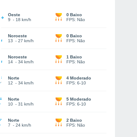
Oeste
0 Baixo
9
-
18 km/h
FPS:
Não
Noroeste
0 Baixo
13
-
27 km/h
FPS:
Não
Noroeste
1 Baixo
14
-
34 km/h
FPS:
Não
Norte
4 Moderado
12
-
34 km/h
FPS:
6-10
Norte
5 Moderado
10
-
31 km/h
FPS:
6-10
Norte
2 Baixo
7
-
24 km/h
FPS:
Não