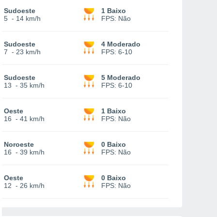
Sudoeste
1 Baixo
5
-
14 km/h
FPS:
Não
Sudoeste
4 Moderado
7
-
23 km/h
FPS:
6-10
Sudoeste
5 Moderado
13
-
35 km/h
FPS:
6-10
Oeste
1 Baixo
16
-
41 km/h
FPS:
Não
Noroeste
0 Baixo
16
-
39 km/h
FPS:
Não
Oeste
0 Baixo
12
-
26 km/h
FPS:
Não