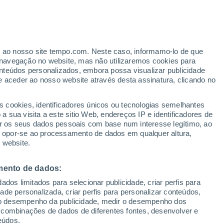
oventry
VENTO
PRECIPITAÇÃO
er ao nosso site tempo.com. Neste caso, informamo-lo de que
12
15
18
21
00
03
06
09
12
15
18
21
00
navegação no website, mas não utilizaremos cookies para
nteúdos personalizados, embora possa visualizar publicidade
e aceder ao nosso website através desta assinatura, clicando no
28°
28°
s cookies, identificadores únicos ou tecnologias semelhantes
 sua visita a este sitio Web, endereços IP e identificadores de
25°
24°
r os seus dados pessoais com base num interesse legítimo, ao
23°
ou opor-se ao processamento de dados em qualquer altura,
22°
21°
21°
 website.
20°
18°
18°
16°
16°
mento de dados:
dos limitados para selecionar publicidade, criar perfis para
idade personalizada, criar perfis para personalizar conteúdos,
ir o desempenho da publicidade, medir o desempenho dos
 combinações de dados de diferentes fontes, desenvolver e
eúdos.