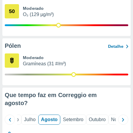
conteúdos.
Moderado
50
O₃ (129 µg/m³)
ção
ão através
de
,
 e
Pólen
Detalhe
dos,
Moderado
publicidade
Gramíneas (31 #/m³)
s, estudos
a e
mento de
ossos 1199
Que tempo faz em Correggio em
eiros
agosto
?
o
Junho
Julho
Agosto
Setembro
Outubro
Novembro