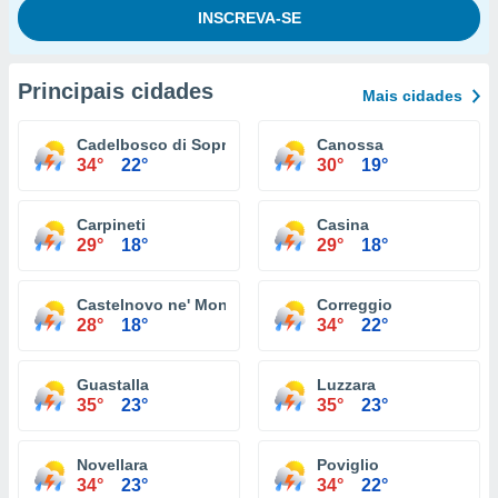
Principais cidades
Mais cidades
Cadelbosco di Sopra
Canossa
34°
22°
30°
19°
Carpineti
Casina
29°
18°
29°
18°
Castelnovo ne' Monti
Correggio
28°
18°
34°
22°
Guastalla
Luzzara
35°
23°
35°
23°
Novellara
Poviglio
34°
23°
34°
22°