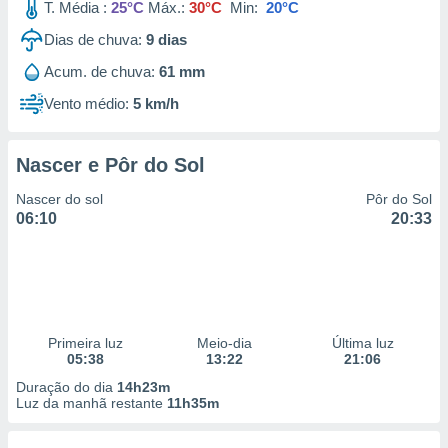
T. Média :
25°C
Máx.:
30°C
Min:
20°C
Dias de chuva:
9
dias
Acum. de chuva:
61 mm
Vento médio:
5 km/h
Nascer e Pôr do Sol
Nascer do sol
Pôr do Sol
06:10
20:33
Primeira luz
Meio-dia
Última luz
05:38
13:22
21:06
Duração do dia
14h23m
Luz da manhã restante
11h35m