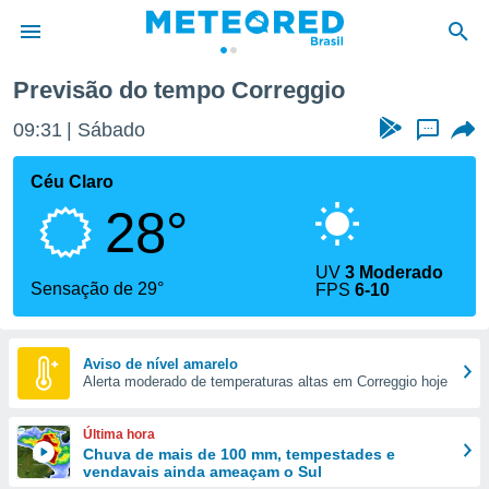
Previsão do tempo Correggio
de
09:31
Sábado
...
 da
tempo.com)
Céu Claro
do por
28°
is para
e as
 fornecidas
UV
3 Moderado
 qualidade.
Sensação de 29°
FPS
6-10
r a este
s das
opções:
Aviso de nível amarelo
Alerta moderado de temperaturas altas em Correggio hoje
ookies e
 forma
Última hora
e digital
Chuva de mais de 100 mm, tempestades e
vendavais ainda ameaçam o Sul
da,