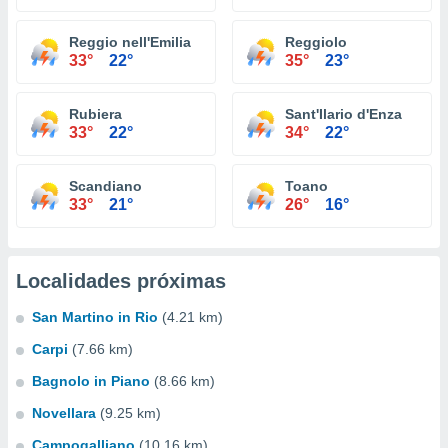
Reggio nell'Emilia
Reggiolo
33°
22°
35°
23°
Rubiera
Sant'Ilario d'Enza
33°
22°
34°
22°
Scandiano
Toano
33°
21°
26°
16°
Localidades próximas
San Martino in Rio
(4.21 km)
Carpi
(7.66 km)
Bagnolo in Piano
(8.66 km)
Novellara
(9.25 km)
Campogalliano
(10.16 km)