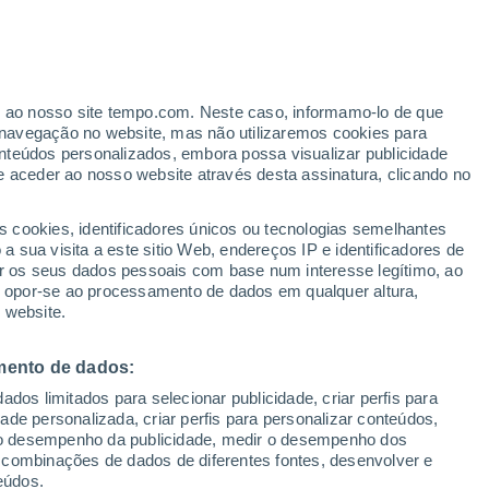
Aviso de nível amarelo
Alerta moderado de chuva em
Comăneşti hoje
ante
er ao nosso site tempo.com. Neste caso, informamo-lo de que
:
47%
navegação no website, mas não utilizaremos cookies para
nteúdos personalizados, embora possa visualizar publicidade
e aceder ao nosso website através desta assinatura, clicando no
ertas
s cookies, identificadores únicos ou tecnologias semelhantes
 sua visita a este sitio Web, endereços IP e identificadores de
r os seus dados pessoais com base num interesse legítimo, ao
Radar de Chuva
Satélites
Modelos
ou opor-se ao processamento de dados em qualquer altura,
 website.
mento de dados:
omingo
Segunda
Terça
Quarta
dos limitados para selecionar publicidade, criar perfis para
9 Ago.
10 Ago.
11 Ago.
12 Ago.
idade personalizada, criar perfis para personalizar conteúdos,
ir o desempenho da publicidade, medir o desempenho dos
 combinações de dados de diferentes fontes, desenvolver e
eúdos.