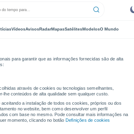
tícias
Vídeos
Avisos
Radar
Mapas
Satélites
Modelos
O Mundo
nais para garantir que as informações fornecidas são de alta
s:
ecolhidas através de cookies ou tecnologias semelhantes,
er-lhe conteúdos de alta qualidade sem qualquer custo.
măneşti
e aceitando a instalação de todos os cookies, próprios ou dos
rtamento no website, bem como desenvolver um perfil
...
lizados com base no mesmo. Pode consultar mais informações na
lquer momento, clicando no botão
Definições de cookies
Por horas
Intervalos nublados nas
próximas horas