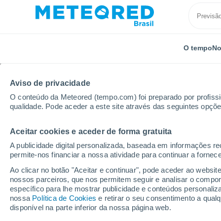
O tempo
No
Aviso de privacidade
O conteúdo da Meteored (tempo.com) foi preparado por profissio
qualidade. Pode aceder a este site através das seguintes opçõe
Aceitar cookies e aceder de forma gratuita
Início
Romênia
Distrito de Bacău
Comăneşti
A publicidade digital personalizada, baseada em informações r
permite-nos financiar a nossa atividade para continuar a fornec
Previsão do tempo Co
Ao clicar no botão "Aceitar e continuar", pode aceder ao websit
nossos parceiros, que nos permitem seguir e analisar o compo
22:31
Quinta
específico para lhe mostrar publicidade e conteúdos persona
nossa
Política de Cookies
e retirar o seu consentimento a qua
disponível na parte inferior da nossa página web.
Céu Claro