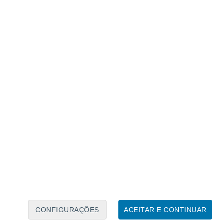
Caléndario Lunar
Seg
Ter
Qua
Qui
Sex
Sáb
Domo
6
7
8
9
10
11
12
13
14
15
16
17
18
19
CONFIGURAÇÕES
ACEITAR E CONTINUAR