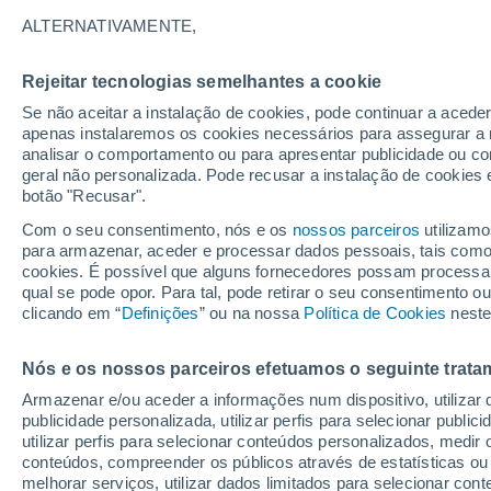
20°
ALTERNATIVAMENTE,
Rejeitar tecnologias semelhantes a cookie
Lua mingu
Se não aceitar a instalação de cookies, pode continuar a aced
Iluminada
Sensação de 20°
apenas instalaremos os cookies necessários para assegurar a 
analisar o comportamento ou para apresentar publicidade ou co
geral não personalizada. Pode recusar a instalação de cookies 
botão "Recusar".
Última hora
Intensa virada do tempo no Centro-Sul traz al
Com o seu consentimento, nós e os
nossos parceiros
utilizamo
de temporais, vendavais e muito frio
para armazenar, aceder e processar dados pessoais, tais como a
cookies. É possível que alguns fornecedores possam processa
O Tempo 1 - 7 Dias
Atualidade
Mapas de nuvens
qual se pode opor. Para tal, pode retirar o seu consentimento 
clicando em “
Definições
” ou na nossa
Política de Cookies
neste
Nós e os nossos parceiros efetuamos o seguinte trata
Amanhã
Sábado
D
Hoje
Armazenar e/ou aceder a informações num dispositivo, utilizar da
7 Ago.
8 Ago.
6 Ago.
publicidade personalizada, utilizar perfis para selecionar public
utilizar perfis para selecionar conteúdos personalizados, med
conteúdos, compreender os públicos através de estatísticas ou
melhorar serviços, utilizar dados limitados para selecionar cont
80%
70%
80%