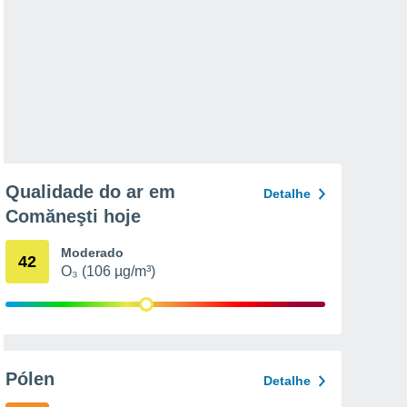
Qualidade do ar em
Detalhe
Comăneşti hoje
Moderado
42
O₃ (106 µg/m³)
Pólen
Detalhe