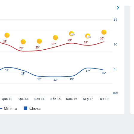
15
30°
29°
28°
28°
27°
10
25°
25°
5
18°
17°
16°
16°
13°
13°
13°
mm
Qua
12
Qui
13
Sex
14
Sáb
15
Dom
16
Seg
17
Ter
18
Mínima
Chuva