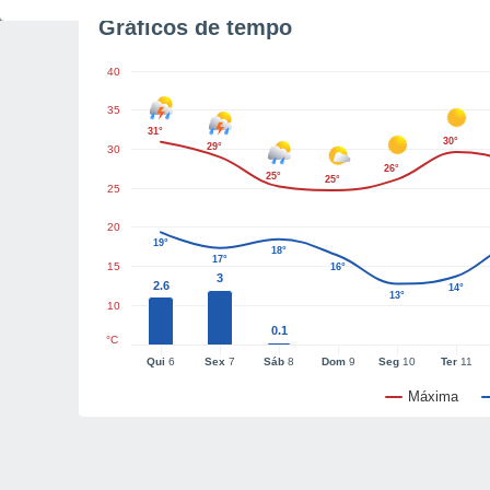
Gráficos de tempo
40
35
31°
30°
29°
30
26°
25°
25°
25
20
19°
18°
17°
15
16°
3
2.6
14°
13°
10
0.1
°C
Qui
6
Sex
7
Sáb
8
Dom
9
Seg
10
Ter
11
Máxima