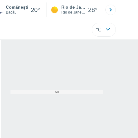
Comăneşti
Rio de Janeiro
São Paulo
20°
28°
Bacău
Rio de Janeiro
São Paulo
°C