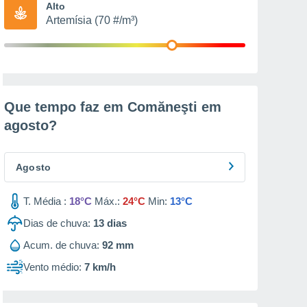
Alto
Artemísia (70 #/m³)
Que tempo faz em Comăneşti em
agosto
?
Agosto
T. Média :
18°C
Máx.:
24°C
Min:
13°C
Dias de chuva:
13
dias
Acum. de chuva:
92 mm
Vento médio:
7 km/h