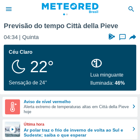
Previsão do tempo Città della Pieve
de
04:34
Quinta
...
 da
tempo.com)
Céu Claro
do por
22°
is para
e as
 fornecidas
Lua minguante
 qualidade.
Sensação de 24°
Iluminada:
46%
r a este
s das
opções:
Aviso de nível vermelho
Alerta extremo de temperaturas altas em Città della Pieve
ookies e
hoje
 forma
Última hora
e digital
Ar polar traz o frio de inverno de volta ao Sul e
Sudeste; saiba o que esperar
da,