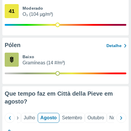
conteúdos.
Moderado
41
O₃ (104 µg/m³)
ção
ão através
de
,
 e
Pólen
Detalhe
dos,
Baixo
publicidade
Gramíneas (14 #/m³)
s, estudos
a e
mento de
ossos 1199
Que tempo faz em Città della Pieve em
eiros
agosto
?
o
Junho
Julho
Agosto
Setembro
Outubro
Novembro