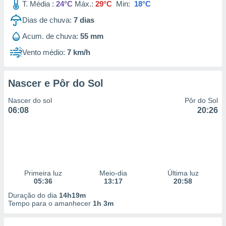
T. Média :
24°C
Máx.:
29°C
Min:
18°C
Dias de chuva:
7
dias
Acum. de chuva:
55 mm
Vento médio:
7 km/h
Nascer e Pôr do Sol
Nascer do sol
Pôr do Sol
06:08
20:26
Primeira luz
Meio-dia
Última luz
05:36
13:17
20:58
Duração do dia
14h19m
Tempo para o amanhecer
1h 3m