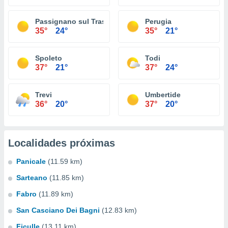
Passignano sul Trasimeno
Perugia
35°
24°
35°
21°
Spoleto
Todi
37°
21°
37°
24°
Trevi
Umbertide
36°
20°
37°
20°
Localidades próximas
Panicale
(11.59 km)
Sarteano
(11.85 km)
Fabro
(11.89 km)
San Casciano Dei Bagni
(12.83 km)
Ficulle
(13.11 km)