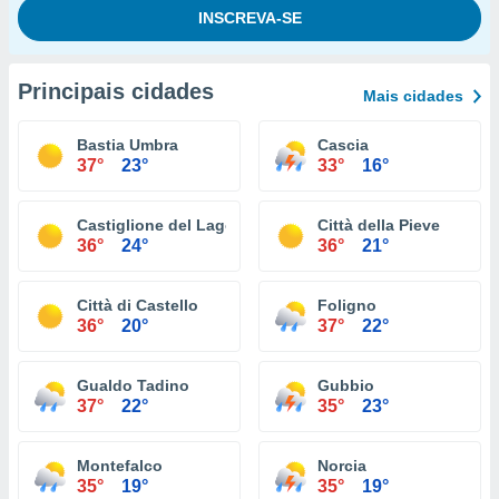
Principais cidades
Mais cidades
Bastia Umbra
Cascia
37°
23°
33°
16°
Castiglione del Lago
Città della Pieve
36°
24°
36°
21°
Città di Castello
Foligno
36°
20°
37°
22°
Gualdo Tadino
Gubbio
37°
22°
35°
23°
Montefalco
Norcia
35°
19°
35°
19°