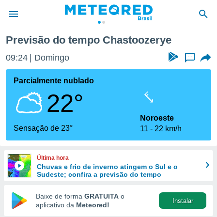
Previsão do tempo Chastoozerye
de
09:24
Domingo
...
 da
tempo.com)
Parcialmente nublado
do por
22°
is para
e as
 fornecidas
Noroeste
 qualidade.
Sensação de 23°
11
22 km/h
r a este
s das
opções:
Última hora
Chuvas e frio de inverno atingem o Sul e o
ookies e
Sudeste; confira a previsão do tempo
 forma
Baixe de forma
GRATUITA
o
Instalar
e digital
aplicativo da
Meteored!
da,