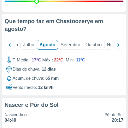
conteúdos.
ção
Que tempo faz em Chastoozerye em
ão através
agosto
?
de
,
 e
o
Junho
Julho
Agosto
Setembro
Outubro
Novembro
dos,
publicidade
T. Média :
17°C
Máx.:
22°C
Min:
11°C
s, estudos
Dias de chuva:
12
dias
a e
mento de
Acum. de chuva:
65 mm
Vento médio:
12 km/h
ossos 1199
eiros
Nascer e Pôr do Sol
Nascer do sol
Pôr do Sol
04:49
20:17