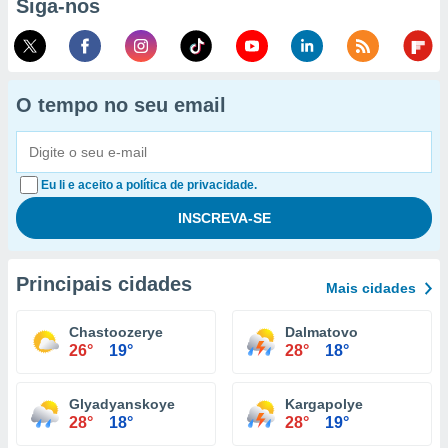
Siga-nos
O tempo no seu email
Eu li e aceito a política de privacidade.
Principais cidades
Mais cidades
Chastoozerye
Dalmatovo
26°
19°
28°
18°
Glyadyanskoye
Kargapolye
28°
18°
28°
19°