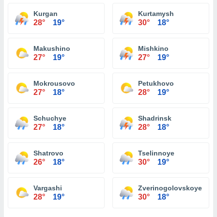
Kurgan
Kurtamysh
28°
19°
30°
18°
Makushino
Mishkino
27°
19°
27°
19°
Mokrousovo
Petukhovo
27°
18°
28°
19°
Schuchye
Shadrinsk
27°
18°
28°
18°
Shatrovo
Tselinnoye
26°
18°
30°
19°
Vargashi
Zverinogolovskoye
28°
19°
30°
18°