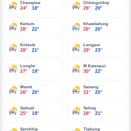
Champhai
Chhingchhip
24°
18°
26°
20°
Keitum
Khawlailung
28°
22°
26°
20°
Kolasib
Lengpui
28°
21°
29°
23°
Lunglei
M Kawnpui
27°
19°
30°
22°
Mamit
Sairang
26°
20°
31°
25°
Saitual
Seling
25°
19°
28°
21°
Serchhip
Tlabung