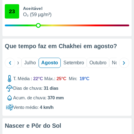
conteúdos.
Aceitável
23
O₃ (59 µg/m³)
ção
ão através
de
,
 e
Que tempo faz em Chakhei em
agosto
?
dos,
publicidade
o
Junho
Julho
Agosto
Setembro
Outubro
Novembro
s, estudos
a e
mento de
T. Média :
22°C
Máx.:
25°C
Min:
19°C
Dias de chuva:
31
dias
ossos 1199
Acum. de chuva:
370 mm
eiros
Vento médio:
4 km/h
Nascer e Pôr do Sol