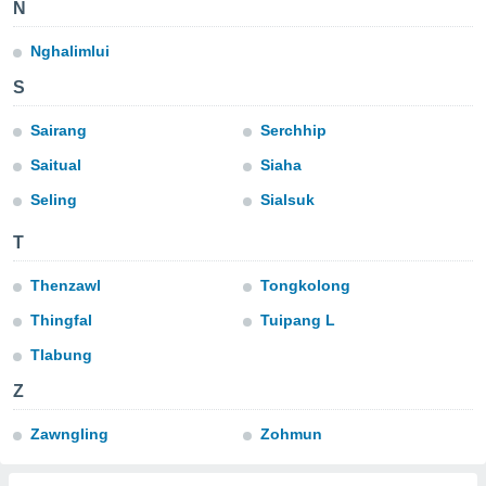
para lhe
N
licidade e
Nghalimlui
ados com
S
esmo. Pode
ais
Sairang
Serchhip
s na nossa
 Cookies
e
Saitual
Siaha
u
nto a
Seling
Sialsuk
omento,
 botão
T
de cookies
na parte
Thenzawl
Tongkolong
nossa
.
Thingfal
Tuipang L
Tlabung
IVAMENTE,
Z
as
Zawngling
Zohmun
tes a