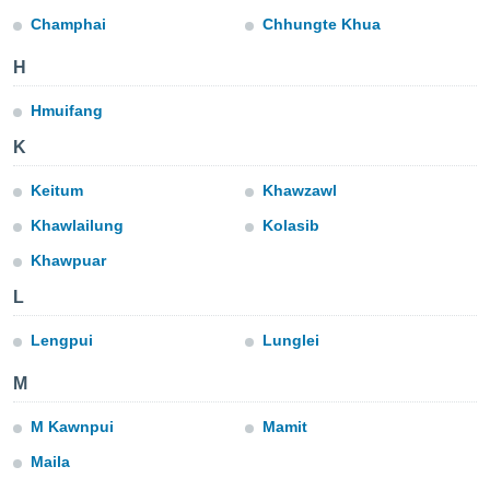
m
Champhai
Chhungte Khua
 recolhidas
cookies ou
H
, permite-
ar a nossa
Hmuifang
ara
ACEITAR
K
 fornecer-
E
os de alta
CONTINUAR
Keitum
Khawzawl
sem
sto.
Khawlailung
Kolasib
CONFIGURAÇÕES
o botão
Khawpuar
ontinuar",
r ao
L
itando a
de todos os
Lengpui
Lunglei
óprios ou
parceiros,
M
rmitem
lisar o
M Kawnpui
Mamit
nto no
em como
Maila
 um perfil