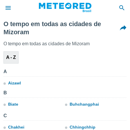
O tempo em todas as cidades de
Mizoram
de
 da
O tempo em todas as cidades de Mizoram
tempo.com)
do por
A - Z
is para
e as
 fornecidas
A
 qualidade.
r a este
Aizawl
s das
opções:
B
ookies e
Biate
Buhchangphai
 forma
C
e digital
da,
Chakhei
Chhingchhip