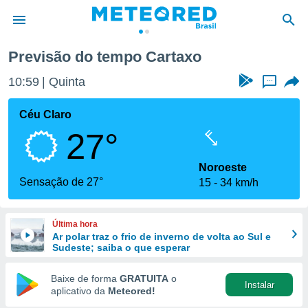
Previsão do tempo Cartaxo
de
10:59
Quinta
...
 da
tempo.com)
Céu Claro
do por
27°
is para
e as
 fornecidas
Noroeste
 qualidade.
Sensação de 27°
15
34 km/h
r a este
s das
opções:
Última hora
Ar polar traz o frio de inverno de volta ao Sul e
ookies e
Sudeste; saiba o que esperar
 forma
Baixe de forma
GRATUITA
o
Instalar
e digital
aplicativo da
Meteored!
da,