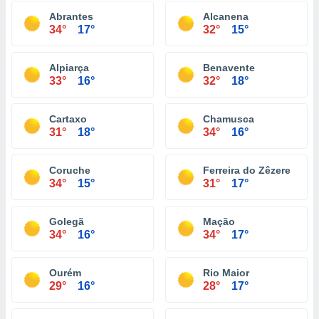
Abrantes
Alcanena
34°
17°
32°
15°
Alpiarça
Benavente
33°
16°
32°
18°
Cartaxo
Chamusca
31°
18°
34°
16°
Coruche
Ferreira do Zêzere
34°
15°
31°
17°
Golegã
Mação
34°
16°
34°
17°
Ourém
Rio Maior
29°
16°
28°
17°