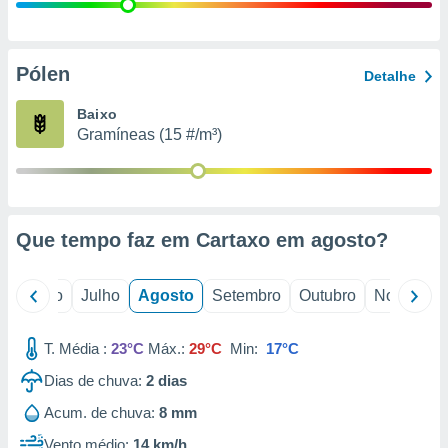
conteúdos.
ção
Pólen
Detalhe
ão através
de
Baixo
,
Gramíneas (15 #/m³)
 e
dos,
publicidade
s, estudos
Que tempo faz em Cartaxo em
agosto
?
a e
mento de
o
Junho
Julho
Agosto
Setembro
Outubro
Novembro
ossos 1199
eiros
T. Média :
23°C
Máx.:
29°C
Min:
17°C
Dias de chuva:
2
dias
Acum. de chuva:
8 mm
Vento médio:
14 km/h