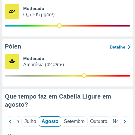
conteúdos.
Moderado
42
O₃ (105 µg/m³)
ção
ão através
de
,
 e
Pólen
Detalhe
dos,
Moderado
publicidade
Ambrósia (42 #/m³)
s, estudos
a e
mento de
ossos 1199
Que tempo faz em Cabella Ligure em
eiros
agosto
?
o
Junho
Julho
Agosto
Setembro
Outubro
Novembro