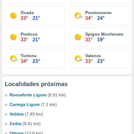
Ovada
Pontecurone
33°
21°
34°
24°
Predosa
Spigno Monferrato
33°
21°
31°
19°
Tortona
Valenza
34°
23°
33°
23°
Localidades próximas
Roccaforte Ligure
(6.91 km)
Carrega Ligure
(7.1 km)
Vobbia
(7.49 km)
Zerba
(8.41 km)
Ottone
(13.6 km)