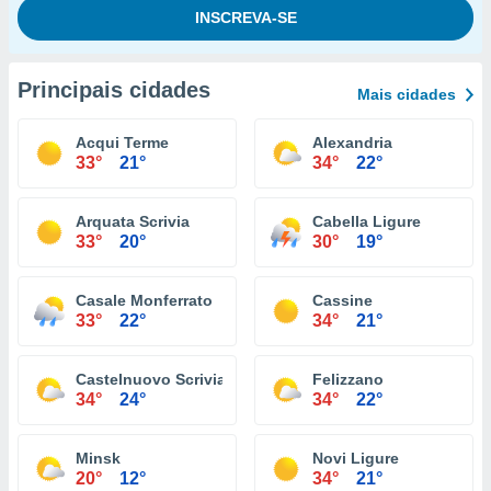
Principais cidades
Mais cidades
Acqui Terme
Alexandria
33°
21°
34°
22°
Arquata Scrivia
Cabella Ligure
33°
20°
30°
19°
Casale Monferrato
Cassine
33°
22°
34°
21°
Castelnuovo Scrivia
Felizzano
34°
24°
34°
22°
Minsk
Novi Ligure
20°
12°
34°
21°