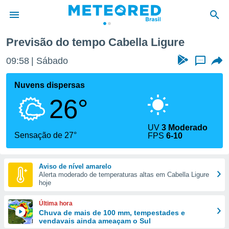
Previsão do tempo Cabella Ligure
de
09:58
Sábado
...
 da
tempo.com)
Nuvens dispersas
do por
26°
is para
e as
 fornecidas
UV
3 Moderado
 qualidade.
Sensação de 27°
FPS
6-10
r a este
s das
opções:
Aviso de nível amarelo
Alerta moderado de temperaturas altas em Cabella Ligure
ookies e
hoje
 forma
Última hora
e digital
Chuva de mais de 100 mm, tempestades e
vendavais ainda ameaçam o Sul
da,