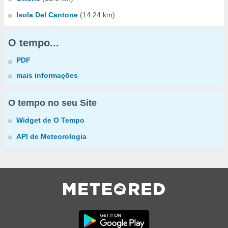
Isola Del Cantone
(14.24 km)
O tempo...
PDF
mais informações
O tempo no seu Site
Widget de O Tempo
API de Meteorologia