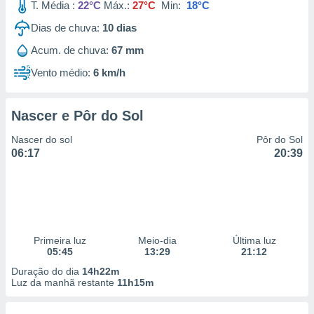
T. Média :
22°C
Máx.:
27°C
Min:
18°C
Dias de chuva:
10
dias
Acum. de chuva:
67 mm
Vento médio:
6 km/h
Nascer e Pôr do Sol
Nascer do sol
Pôr do Sol
06:17
20:39
Primeira luz
Meio-dia
Última luz
05:45
13:29
21:12
Duração do dia
14h22m
Luz da manhã restante
11h15m