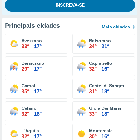
Principais cidades
Mais cidades
Avezzano
Balsorano
33°
17°
34°
21°
Barisciano
Capistrello
29°
17°
32°
16°
Carsoli
Castel di Sangro
35°
17°
31°
18°
Celano
Gioia Dei Marsi
32°
18°
33°
18°
L'Aquila
Montereale
32°
17°
30°
16°