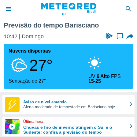
Previsão do tempo Barisciano
de
10:42
Domingo
...
 da
tempo.com)
Nuvens dispersas
do por
27°
is para
e as
 fornecidas
UV
6 Alto
FPS
 qualidade.
Sensação de 27°
15-25
r a este
s das
opções:
Aviso de nível amarelo
Alerta moderado de tempestade em Barisciano hoje
ookies e
 forma
Última hora
e digital
Chuvas e frio de inverno atingem o Sul e o
Sudeste; confira a previsão do tempo
da,