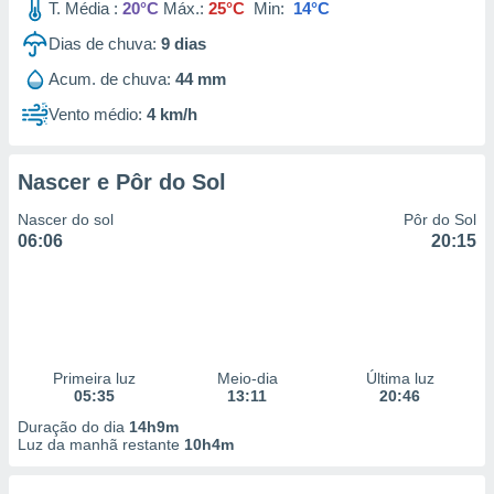
T. Média :
20°C
Máx.:
25°C
Min:
14°C
Dias de chuva:
9
dias
Acum. de chuva:
44 mm
Vento médio:
4 km/h
Nascer e Pôr do Sol
Nascer do sol
Pôr do Sol
06:06
20:15
Primeira luz
Meio-dia
Última luz
05:35
13:11
20:46
Duração do dia
14h9m
Luz da manhã restante
10h4m