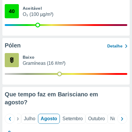
conteúdos.
Aceitável
40
O₃ (100 µg/m³)
ção
ão através
de
,
 e
Pólen
Detalhe
dos,
Baixo
publicidade
Gramíneas (16 #/m³)
s, estudos
a e
mento de
ossos 1199
Que tempo faz em Barisciano em
eiros
agosto
?
o
Junho
Julho
Agosto
Setembro
Outubro
Novembro