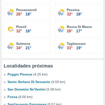
Pescasseroli
Pescina
28°
18°
32°
18°
Pizzoli
Rocca Di Mezzo
32°
16°
26°
17°
Sulmona
Tagliacozzo
34°
21°
33°
19°
Localidades próximas
Poggio Picenze
(4.25 km)
Santo Stefano Di Sessanio
(4.59 km)
San Demetrio Ne'Vestini
(5.08 km)
Fossa
(8.56 km)
Sant'eusanio Forconese
(8.57 km)