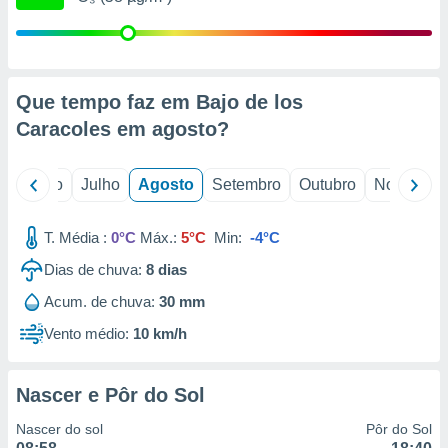
conteúdos.
ção
ão através
Que tempo faz em Bajo de los
de
Caracoles em
agosto
?
,
 e
o
Junho
Julho
Agosto
Setembro
Outubro
Novembro
dos,
publicidade
s, estudos
T. Média :
0°C
Máx.:
5°C
Min:
-4°C
a e
mento de
Dias de chuva:
8
dias
Acum. de chuva:
30 mm
ossos 1199
eiros
Vento médio:
10 km/h
Nascer e Pôr do Sol
Nascer do sol
Pôr do Sol