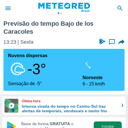
oles
Previsão do tempo Bajo de los
Caracoles
de
 da
13:23
Sexta
...
tempo.com)
do por
Nuvens dispersas
is para
e as
-3°
 fornecidas
 qualidade.
Noroeste
r a este
Sensação de -5°
s das
6
15 km/h
opções:
ookies e
Última hora
 forma
Intensa virada do tempo no Centro-Sul traz
alertas de temporais, vendavais e muito frio
e digital
Baixe de forma
GRATUITA
o
da,
Instalar