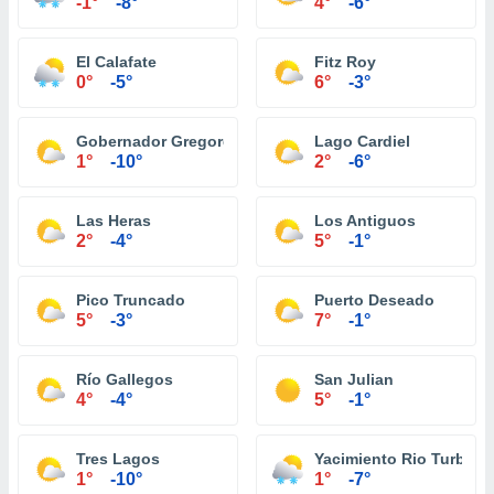
-1°
-8°
4°
-6°
El Calafate
Fitz Roy
0°
-5°
6°
-3°
Gobernador Gregores
Lago Cardiel
1°
-10°
2°
-6°
Las Heras
Los Antiguos
2°
-4°
5°
-1°
Pico Truncado
Puerto Deseado
5°
-3°
7°
-1°
Río Gallegos
San Julian
4°
-4°
5°
-1°
Tres Lagos
Yacimiento Rio Turbio
1°
-10°
1°
-7°