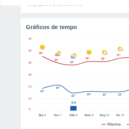
Tempo para o amanhecer
57m
Gráficos de tempo
45
40
38°
37°
35°
35°
35°
34°
35
30
25
26°
24°
23°
23°
23°
22°
20
0.4
°C
Qui
6
Sex
7
Sáb
8
Dom
9
Seg
10
Ter
11
Máxima