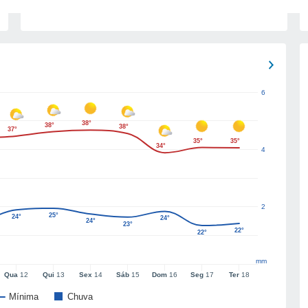
6
38°
38°
38°
37°
35°
35°
34°
4
2
25°
24°
24°
24°
23°
22°
22°
mm
Qua
12
Qui
13
Sex
14
Sáb
15
Dom
16
Seg
17
Ter
18
Mínima
Chuva