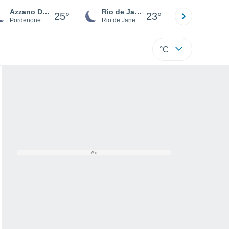
Azzano Decimo
Rio de Janeiro
São Paulo
25°
23°
Pordenone
Rio de Janeiro
São Paulo
°C