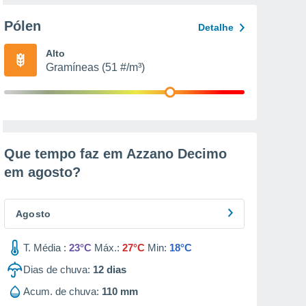
Pólen
Detalhe
Alto
Gramíneas (51 #/m³)
Que tempo faz em Azzano Decimo
em
agosto
?
Agosto
T. Média :
23°C
Máx.:
27°C
Min:
18°C
Dias de chuva:
12
dias
Acum. de chuva:
110 mm