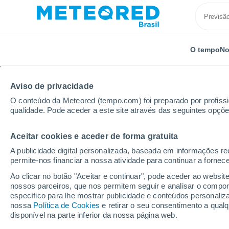
O tempo
No
Aviso de privacidade
O conteúdo da Meteored (tempo.com) foi preparado por profissio
qualidade. Pode aceder a este site através das seguintes opçõe
Aceitar cookies e aceder de forma gratuita
Início
Itália
Província de Pordenone
Azzano De
A publicidade digital personalizada, baseada em informações r
permite-nos financiar a nossa atividade para continuar a fornec
Previsão do tempo Az
Ao clicar no botão "Aceitar e continuar", pode aceder ao websit
nossos parceiros, que nos permitem seguir e analisar o compo
04:27
Quinta
específico para lhe mostrar publicidade e conteúdos persona
nossa
Política de Cookies
e retirar o seu consentimento a qua
disponível na parte inferior da nossa página web.
Céu Claro