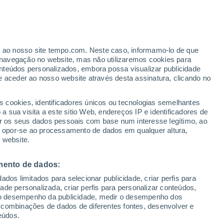
Aviso de nível vermelho
Alerta extremo de temperaturas
altas em Azzano Decimo hoje
ante
er ao nosso site tempo.com. Neste caso, informamo-lo de que
:
46%
navegação no website, mas não utilizaremos cookies para
nteúdos personalizados, embora possa visualizar publicidade
e aceder ao nosso website através desta assinatura, clicando no
 e
s cookies, identificadores únicos ou tecnologias semelhantes
 sua visita a este sitio Web, endereços IP e identificadores de
r os seus dados pessoais com base num interesse legítimo, ao
ura
Radar de Chuva
Satélites
Modelos
ou opor-se ao processamento de dados em qualquer altura,
 website.
mento de dados:
omingo
Segunda
Terça
Quarta
dos limitados para selecionar publicidade, criar perfis para
9 Ago.
10 Ago.
11 Ago.
12 Ago.
idade personalizada, criar perfis para personalizar conteúdos,
ir o desempenho da publicidade, medir o desempenho dos
 combinações de dados de diferentes fontes, desenvolver e
eúdos.