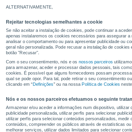
26°
ALTERNATIVAMENTE,
Rejeitar tecnologias semelhantes a cookie
Lua mingu
Se não aceitar a instalação de cookies, pode continuar a aced
Iluminada
Sensação de 28°
apenas instalaremos os cookies necessários para assegurar a 
analisar o comportamento ou para apresentar publicidade ou co
geral não personalizada. Pode recusar a instalação de cookies 
botão "Recusar".
Última hora
Ar polar traz o frio de inverno de volta ao Sul
Com o seu consentimento, nós e os
nossos parceiros
utilizamo
Sudeste; saiba o que esperar
para armazenar, aceder e processar dados pessoais, tais como a
cookies. É possível que alguns fornecedores possam processa
O Tempo 1 - 7 Dias
Atualidade
Mapas de temperat
qual se pode opor. Para tal, pode retirar o seu consentimento 
clicando em “
Definições
” ou na nossa
Política de Cookies
neste
Nós e os nossos parceiros efetuamos o seguinte trata
Amanhã
Sábado
D
Hoje
Armazenar e/ou aceder a informações num dispositivo, utilizar da
7 Ago.
8 Ago.
6 Ago.
publicidade personalizada, utilizar perfis para selecionar public
utilizar perfis para selecionar conteúdos personalizados, med
conteúdos, compreender os públicos através de estatísticas ou
melhorar serviços, utilizar dados limitados para selecionar cont
50%