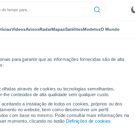
tícias
Vídeos
Avisos
Radar
Mapas
Satélites
Modelos
O Mundo
nais para garantir que as informações fornecidas são de alta
s:
cimo
ecolhidas através de cookies ou tecnologias semelhantes,
er-lhe conteúdos de alta qualidade sem qualquer custo.
zano Decimo
e aceitando a instalação de todos os cookies, próprios ou dos
rtamento no website, bem como desenvolver um perfil
...
lizados com base no mesmo. Pode consultar mais informações na
lquer momento, clicando no botão
Definições de cookies
Por horas
Céu limpo nas próximas horas