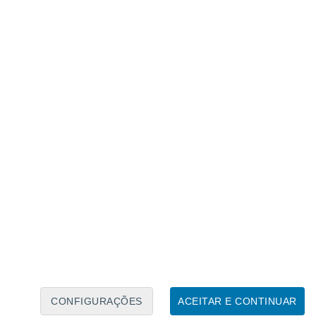
Caléndario Lunar
Seg
Ter
Qua
Qui
Sex
Sáb
Domo
6
7
8
9
10
11
12
13
14
15
16
17
18
19
CONFIGURAÇÕES
ACEITAR E CONTINUAR