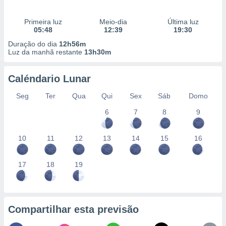
Primeira luz
Meio-dia
Última luz
05:48
12:39
19:30
Duração do dia
12h56m
Luz da manhã restante
13h30m
Caléndario Lunar
Seg
Ter
Qua
Qui
Sex
Sáb
Domo
6
7
8
9
10
11
12
13
14
15
16
17
18
19
Compartilhar esta previsão