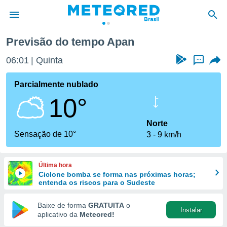
Previsão do tempo Apan
de
06:01
Quinta
...
 da
tempo.com)
Parcialmente nublado
do por
10°
is para
e as
 fornecidas
Norte
 qualidade.
Sensação de 10°
3
9 km/h
r a este
s das
opções:
Última hora
Ciclone bomba se forma nas próximas horas;
ookies e
entenda os riscos para o Sudeste
 forma
Baixe de forma
GRATUITA
o
Instalar
e digital
aplicativo da
Meteored!
da,