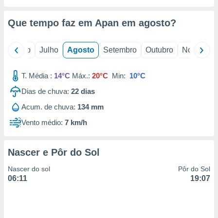
conteúdos.
Que tempo faz em Apan em
agosto
?
ção
ão através
o
Junho
Julho
Agosto
Setembro
Outubro
Novembro
de
,
 e
T. Média :
14°C
Máx.:
20°C
Min:
10°C
dos,
Dias de chuva:
22
dias
publicidade
Acum. de chuva:
134 mm
s, estudos
a e
Vento médio:
7 km/h
mento de
Nascer e Pôr do Sol
ossos 1199
eiros
Nascer do sol
Pôr do Sol
06:11
19:07