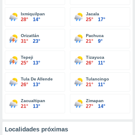
Ixmiquilpan
Jacala
28°
14°
25°
17°
Orizatlán
Pachuca
31°
23°
21°
9°
Tepeji
Tizayuca
25°
13°
26°
11°
Tula De Allende
Tulancingo
26°
13°
21°
11°
Zacualtipan
Zimapan
21°
13°
27°
14°
Localidades próximas