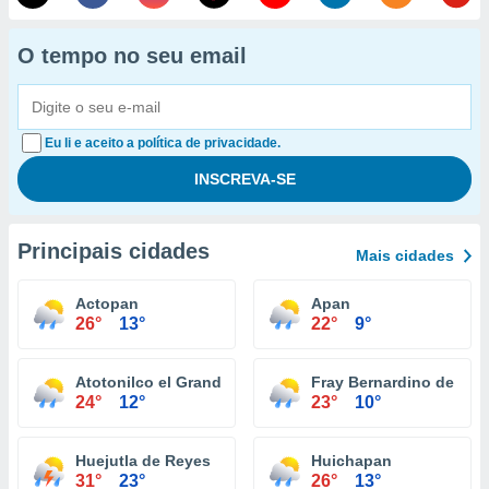
O tempo no seu email
Eu li e aceito a política de privacidade.
Principais cidades
Mais cidades
Actopan
Apan
26°
13°
22°
9°
Atotonilco el Grande
Fray Bernardino de Sa
24°
12°
23°
10°
Huejutla de Reyes
Huichapan
31°
23°
26°
13°