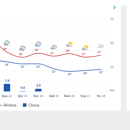
75
50
19°
18°
18°
17°
17°
16°
17°
14°
13°
13°
25
11°
11°
10°
10°
7.9
2.9
0.6
mm
Qua
12
Qui
13
Sex
14
Sáb
15
Dom
16
Seg
17
Ter
18
Mínima
Chuva