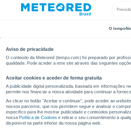
O tempo
No
Aviso de privacidade
O conteúdo da Meteored (tempo.com) foi preparado por profissio
qualidade. Pode aceder a este site através das seguintes opçõe
Aceitar cookies e aceder de forma gratuita
Início
Rússia
Krai de Kamchatka
Apacha
A publicidade digital personalizada, baseada em informações r
permite-nos financiar a nossa atividade para continuar a fornec
Previsão do tempo Ap
Ao clicar no botão "Aceitar e continuar", pode aceder ao websit
nossos parceiros, que nos permitem seguir e analisar o compo
19:02
Quinta
específico para lhe mostrar publicidade e conteúdos persona
nossa
Política de Cookies
e retirar o seu consentimento a qua
disponível na parte inferior da nossa página web.
Parcialmente nublado