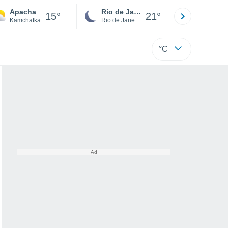
Apacha
Rio de Janeiro
São Paulo
15°
21°
Kamchatka
Rio de Janeiro
São Paulo
°C