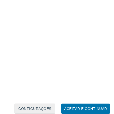
Caléndario Lunar
Seg
Ter
Qua
Qui
Sex
Sáb
Domo
6
7
8
9
10
11
12
13
14
15
16
17
18
19
CONFIGURAÇÕES
ACEITAR E CONTINUAR