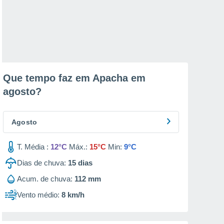
Que tempo faz em Apacha em
agosto
?
Agosto
T. Média :
12°C
Máx.:
15°C
Min:
9°C
Dias de chuva:
15
dias
Acum. de chuva:
112 mm
Vento médio:
8 km/h