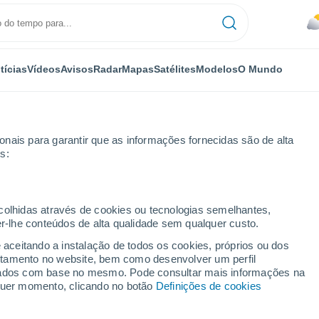
tícias
Vídeos
Avisos
Radar
Mapas
Satélites
Modelos
O Mundo
nais para garantir que as informações fornecidas são de alta
s:
ecolhidas através de cookies ou tecnologias semelhantes,
er-lhe conteúdos de alta qualidade sem qualquer custo.
acha
e aceitando a instalação de todos os cookies, próprios ou dos
rtamento no website, bem como desenvolver um perfil
...
lizados com base no mesmo. Pode consultar mais informações na
lquer momento, clicando no botão
Definições de cookies
Por horas
Bancos de névoa nas próximas
horas