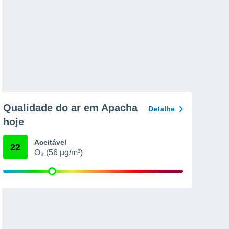
Qualidade do ar em Apacha
Detalhe
hoje
Aceitável
22
O₃ (56 µg/m³)