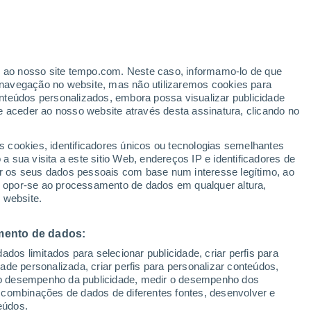
Furacão
Dolphin A 3.563 kms de distância
er ao nosso site tempo.com. Neste caso, informamo-lo de que
/h
navegação no website, mas não utilizaremos cookies para
nteúdos personalizados, embora possa visualizar publicidade
e aceder ao nosso website através desta assinatura, clicando no
 e
s cookies, identificadores únicos ou tecnologias semelhantes
 sua visita a este sitio Web, endereços IP e identificadores de
r os seus dados pessoais com base num interesse legítimo, ao
adar de Chuva
Satélites
Modelos
ou opor-se ao processamento de dados em qualquer altura,
 website.
mento de dados:
omingo
Segunda
Terça
Quarta
dos limitados para selecionar publicidade, criar perfis para
9 Ago.
10 Ago.
11 Ago.
12 Ago.
idade personalizada, criar perfis para personalizar conteúdos,
ir o desempenho da publicidade, medir o desempenho dos
 combinações de dados de diferentes fontes, desenvolver e
eúdos.
90%
90%
80%
70%