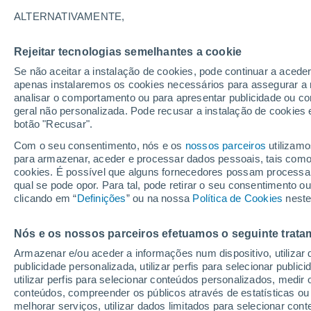
16°
ALTERNATIVAMENTE,
Rejeitar tecnologias semelhantes a cookie
Oeste
Se não aceitar a instalação de cookies, pode continuar a aced
Sensação de 16°
11
-
28 km
apenas instalaremos os cookies necessários para assegurar a 
analisar o comportamento ou para apresentar publicidade ou co
geral não personalizada. Pode recusar a instalação de cookies 
botão "Recusar".
Última hora
Ar polar traz o frio de inverno de volta ao Sul
Com o seu consentimento, nós e os
nossos parceiros
utilizamo
Sudeste; saiba o que esperar
para armazenar, aceder e processar dados pessoais, tais como a
cookies. É possível que alguns fornecedores possam processa
O Tempo 1 - 7 Dias
Atualidade
Mapas de chuva
R
qual se pode opor. Para tal, pode retirar o seu consentimento 
clicando em “
Definições
” ou na nossa
Política de Cookies
neste
Nós e os nossos parceiros efetuamos o seguinte trata
Amanhã
Sábado
D
Hoje
Armazenar e/ou aceder a informações num dispositivo, utilizar da
7 Ago.
8 Ago.
6 Ago.
publicidade personalizada, utilizar perfis para selecionar public
utilizar perfis para selecionar conteúdos personalizados, med
conteúdos, compreender os públicos através de estatísticas ou
melhorar serviços, utilizar dados limitados para selecionar cont
90%
70%