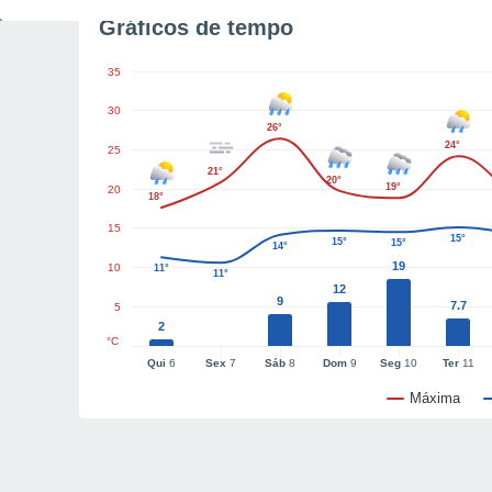
Gráficos de tempo
35
30
26°
24°
25
21°
20°
19°
20
18°
15
15°
15°
15°
14°
19
10
11°
11°
12
9
7.7
5
2
°C
Qui
6
Sex
7
Sáb
8
Dom
9
Seg
10
Ter
11
Máxima