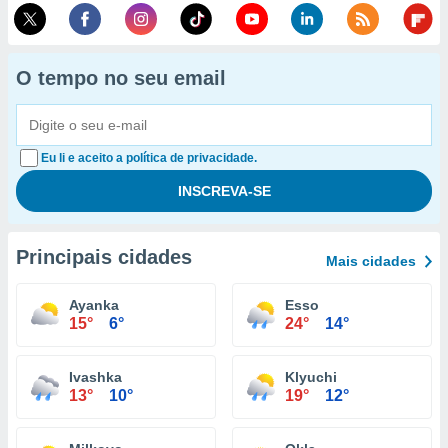
O tempo no seu email
Eu li e aceito a política de privacidade.
Principais cidades
Mais cidades
Ayanka
Esso
15°
6°
24°
14°
Ivashka
Klyuchi
13°
10°
19°
12°