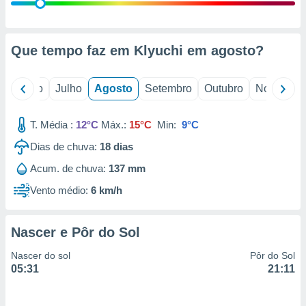
conteúdos.
ção
Que tempo faz em Klyuchi em
agosto
?
ão através
de
,
o
Junho
Julho
Agosto
Setembro
Outubro
Novembro
 e
T. Média :
12°C
Máx.:
15°C
Min:
9°C
dos,
publicidade
Dias de chuva:
18
dias
s, estudos
a e
Acum. de chuva:
137 mm
mento de
Vento médio:
6 km/h
ossos 1199
eiros
Nascer e Pôr do Sol
Nascer do sol
Pôr do Sol
05:31
21:11