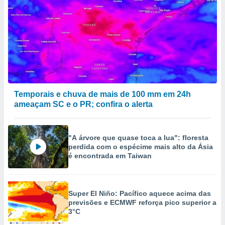
Temporais e chuva de mais de 100 mm em 24h
ameaçam SC e o PR; confira o alerta
"A árvore que quase toca a lua": floresta
perdida com o espécime mais alto da Ásia
é encontrada em Taiwan
Super El Niño: Pacífico aquece acima das
previsões e ECMWF reforça pico superior a
3°C