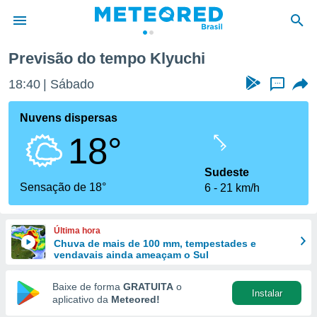
Previsão do tempo Klyuchi
de
18:40
Sábado
...
 da
tempo.com)
Nuvens dispersas
do por
18°
is para
e as
 fornecidas
Sudeste
 qualidade.
Sensação de 18°
6
21 km/h
r a este
s das
opções:
Última hora
Chuva de mais de 100 mm, tempestades e
ookies e
vendavais ainda ameaçam o Sul
 forma
Baixe de forma
GRATUITA
o
Instalar
e digital
aplicativo da
Meteored!
da,