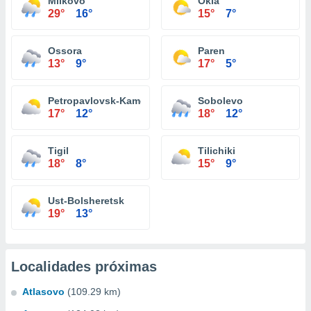
Milkovo
Okla
29°
16°
15°
7°
Ossora
Paren
13°
9°
17°
5°
Petropavlovsk-Kamchatskiy
Sobolevo
17°
12°
18°
12°
Tigil
Tilichiki
18°
8°
15°
9°
Ust-Bolsheretsk
19°
13°
Localidades próximas
Atlasovo
(109.29 km)