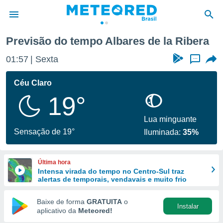
res de la Ribera
Previsão do tempo Albares de la Ribera
de
01:57
Sexta
...
 da
tempo.com)
Céu Claro
do por
19°
is para
e as
 fornecidas
Lua minguante
 qualidade.
Sensação de 19°
Iluminada:
35%
r a este
s das
opções:
Última hora
Intensa virada do tempo no Centro-Sul traz
ookies e
alertas de temporais, vendavais e muito frio
 forma
Baixe de forma
GRATUITA
o
Instalar
e digital
aplicativo da
Meteored!
da,