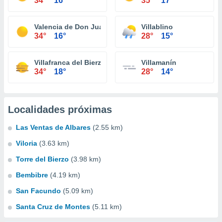
34°
16°
35°
17°
Valencia de Don Juan
Villablino
34°
16°
28°
15°
Villafranca del Bierzo
Villamanín
34°
18°
28°
14°
Localidades próximas
Las Ventas de Albares
(2.55 km)
Viloria
(3.63 km)
Torre del Bierzo
(3.98 km)
Bembibre
(4.19 km)
San Facundo
(5.09 km)
Santa Cruz de Montes
(5.11 km)