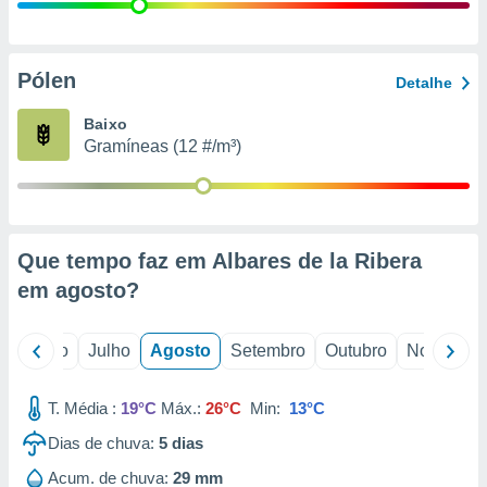
conteúdos.
ção
Pólen
Detalhe
ão através
de
Baixo
,
Gramíneas (12 #/m³)
 e
dos,
publicidade
s, estudos
Que tempo faz em Albares de la Ribera
a e
mento de
em
agosto
?
ossos 1199
o
Junho
Julho
Agosto
Setembro
Outubro
Novembro
eiros
T. Média :
19°C
Máx.:
26°C
Min:
13°C
Dias de chuva:
5
dias
Acum. de chuva:
29 mm