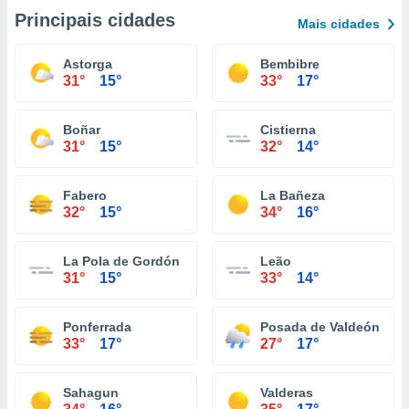
Principais cidades
Mais cidades
Astorga
Bembibre
31°
15°
33°
17°
Boñar
Cistierna
31°
15°
32°
14°
Fabero
La Bañeza
32°
15°
34°
16°
La Pola de Gordón
Leão
31°
15°
33°
14°
Ponferrada
Posada de Valdeón
33°
17°
27°
17°
Sahagun
Valderas