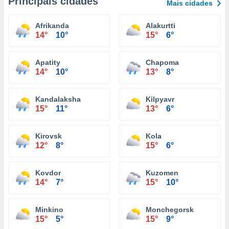
Principais cidades
Mais cidades
Afrikanda
Alakurtti
14°
10°
15°
6°
Apatity
Chapoma
14°
10°
13°
8°
Kandalaksha
Kilpyavr
15°
11°
13°
6°
Kirovsk
Kola
12°
8°
15°
6°
Kovdor
Kuzomen
14°
7°
15°
10°
Minkino
Monchegorsk
15°
5°
15°
9°