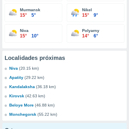
Murmansk
Nikel
15°
5°
15°
9°
Niva
Polyarny
15°
10°
14°
6°
Localidades próximas
Niva
(20.15 km)
Apatity
(29.22 km)
Kandalaksha
(36.18 km)
Kirovsk
(42.63 km)
Beloye More
(46.88 km)
Monchegorsk
(55.22 km)