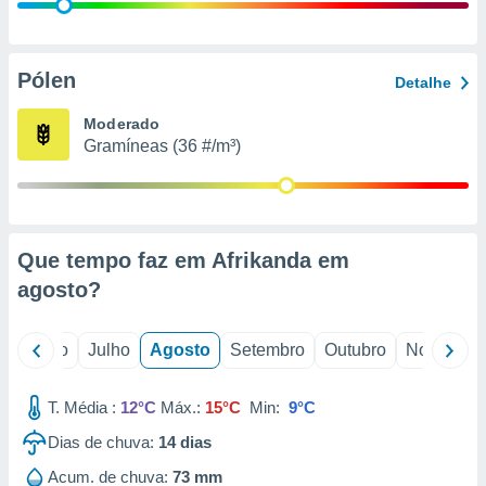
conteúdos.
ção
Pólen
Detalhe
ão através
de
Moderado
,
Gramíneas (36 #/m³)
 e
dos,
publicidade
s, estudos
Que tempo faz em Afrikanda em
a e
mento de
agosto
?
ossos 1199
o
Junho
Julho
Agosto
Setembro
Outubro
Novembro
eiros
T. Média :
12°C
Máx.:
15°C
Min:
9°C
Dias de chuva:
14
dias
Acum. de chuva:
73 mm