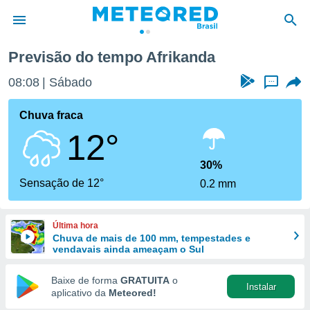
Previsão do tempo Afrikanda
de
08:08
Sábado
...
 da
tempo.com)
Chuva fraca
do por
12°
is para
e as
 fornecidas
30%
 qualidade.
Sensação de 12°
0.2 mm
r a este
s das
opções:
Última hora
Chuva de mais de 100 mm, tempestades e
ookies e
vendavais ainda ameaçam o Sul
 forma
Baixe de forma
GRATUITA
o
Instalar
e digital
aplicativo da
Meteored!
da,