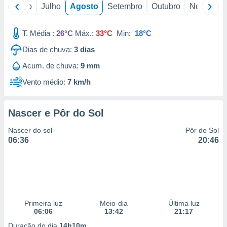
conteúdos.
o
Junho
Julho
Agosto
Setembro
Outubro
Novembro
ção
T. Média :
26°C
Máx.:
33°C
Min:
18°C
ão através
Dias de chuva:
3
dias
de
,
Acum. de chuva:
9 mm
 e
Vento médio:
7 km/h
dos,
publicidade
Nascer e Pôr do Sol
s, estudos
a e
Nascer do sol
Pôr do Sol
mento de
06:36
20:46
ossos 1199
eiros
Primeira luz
Meio-dia
Última luz
06:06
13:42
21:17
Duração do dia
14h10m