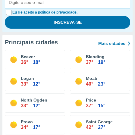
Eu li e aceito a política de privacidade.
Principais cidades
Mais cidades
Beaver
Blanding
36°
18°
37°
19°
Logan
Moab
33°
12°
40°
23°
North Ogden
Price
33°
12°
37°
15°
Provo
Saint George
34°
17°
42°
27°