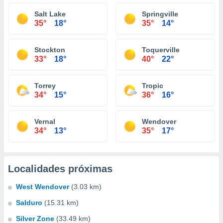
Salt Lake
Springville
35°
18°
35°
14°
Stockton
Toquerville
33°
18°
40°
22°
Torrey
Tropic
34°
15°
36°
16°
Vernal
Wendover
34°
13°
35°
17°
Localidades próximas
West Wendover
(3.03 km)
Salduro
(15.31 km)
Silver Zone
(33.49 km)