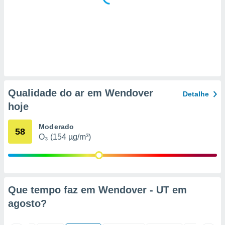
 para
a, utilizar
selecionar
a, criar
personalizar
tilizar
selecionar
Qualidade do ar em Wendover
Detalhe
dos, medir
hoje
nho da
, medir o
Moderado
o dos
58
O₃ (154 µg/m³)
r os
ravés de
s ou
s de dados
es fontes,
Que tempo faz em Wendover - UT em
 e melhorar
agosto
?
ilizar dados
ara