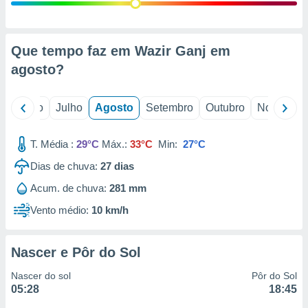
conteúdos.
ção
Que tempo faz em Wazir Ganj em
ão através
agosto
?
de
,
 e
o
Junho
Julho
Agosto
Setembro
Outubro
Novembro
dos,
publicidade
T. Média :
29°C
Máx.:
33°C
Min:
27°C
s, estudos
Dias de chuva:
27
dias
a e
mento de
Acum. de chuva:
281 mm
Vento médio:
10 km/h
ossos 1199
eiros
Nascer e Pôr do Sol
Nascer do sol
Pôr do Sol
05:28
18:45