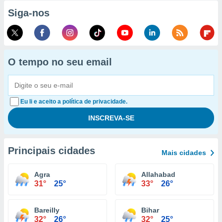
Siga-nos
O tempo no seu email
Eu li e aceito a política de privacidade.
Principais cidades
Mais cidades
Agra
Allahabad
31°
25°
33°
26°
Bareilly
Bihar
32°
26°
32°
25°