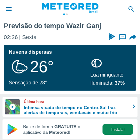
Previsão do tempo Wazir Ganj
de
02:26
Sexta
...
 da
tempo.com)
Nuvens dispersas
do por
26°
is para
e as
 fornecidas
Lua minguante
 qualidade.
Sensação de 28°
Iluminada:
37%
r a este
s das
opções:
Última hora
Intensa virada do tempo no Centro-Sul traz
ookies e
alertas de temporais, vendavais e muito frio
 forma
Baixe de forma
GRATUITA
o
Instalar
e digital
aplicativo da
Meteored!
da,