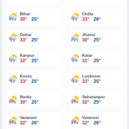
Bihar
Chilla
30°
25°
33°
26°
Dubai
Jhansi
33°
25°
30°
25°
Kanpur
Katar
32°
25°
31°
25°
Koora
Lucknow
33°
25°
33°
25°
Noida
Saharanpur
30°
25°
32°
25°
Varanasi
Varanasi
32°
26°
32°
26°