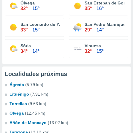
Ólvega
San Esteban de Gormaz
32°
15°
35°
16°
San Leonardo de Yagüe
San Pedro Manrique
33°
15°
29°
14°
Sória
Vinuesa
34°
14°
32°
15°
Localidades próximas
Ágreda
(5.79 km)
Lituénigo
(7.91 km)
Torrellas
(9.63 km)
Ólvega
(12.45 km)
Añón de Moncayo
(13.02 km)
Tarazona
(13.12 km)