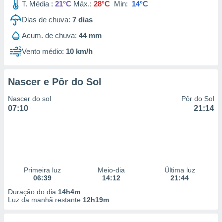
T. Média :
21°C
Máx.:
28°C
Min:
14°C
Dias de chuva:
7
dias
Acum. de chuva:
44 mm
Vento médio:
10 km/h
Nascer e Pôr do Sol
Nascer do sol
Pôr do Sol
07:10
21:14
Primeira luz
Meio-dia
Última luz
06:39
14:12
21:44
Duração do dia
14h4m
Luz da manhã restante
12h19m