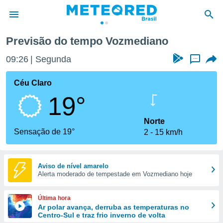
mediano
Previsão do tempo Vozmediano
de
09:26
Segunda
...
 da
tempo.com)
Céu Claro
do por
19°
is para
e as
 fornecidas
Norte
 qualidade.
Sensação de 19°
2
15 km/h
r a este
s das
opções:
Aviso de nível amarelo
Alerta moderado de tempestade em Vozmediano hoje
ookies e
 forma
Última hora
e digital
Ar polar avança, derruba as temperaturas no
Centro-Sul e traz frio inverno de volta
da,