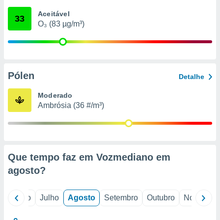
conteúdos.
Aceitável
33
O₃ (83 µg/m³)
ção
ão através
de
,
 e
Pólen
Detalhe
dos,
Moderado
publicidade
Ambrósia (36 #/m³)
s, estudos
a e
mento de
ossos 1199
Que tempo faz em Vozmediano em
eiros
agosto
?
o
Junho
Julho
Agosto
Setembro
Outubro
Novembro