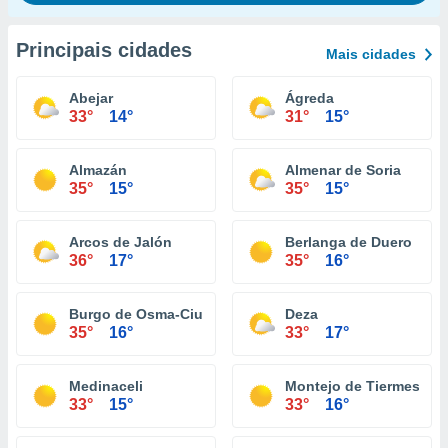
Principais cidades
Mais cidades
Abejar
Ágreda
33°
14°
31°
15°
Almazán
Almenar de Soria
35°
15°
35°
15°
Arcos de Jalón
Berlanga de Duero
36°
17°
35°
16°
Burgo de Osma-Ciudad de Osma
Deza
35°
16°
33°
17°
Medinaceli
Montejo de Tiermes
33°
15°
33°
16°