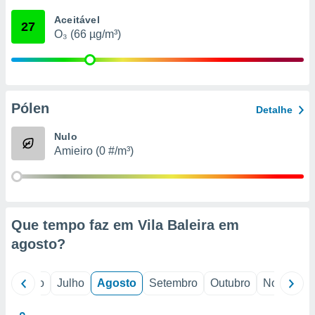
conteúdos.
Aceitável
27
O₃ (66 µg/m³)
ção
ão através
de
,
 e
Pólen
Detalhe
dos,
Nulo
publicidade
Amieiro (0 #/m³)
s, estudos
a e
mento de
ossos 1199
Que tempo faz em Vila Baleira em
eiros
agosto
?
o
Junho
Julho
Agosto
Setembro
Outubro
Novembro