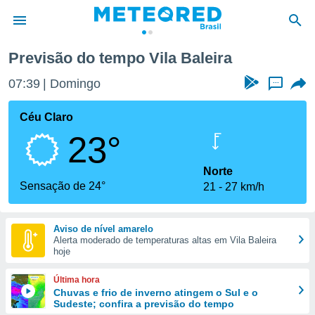
Previsão do tempo Vila Baleira
de
07:39
Domingo
...
 da
tempo.com)
Céu Claro
do por
23°
is para
e as
 fornecidas
Norte
 qualidade.
Sensação de 24°
21
27 km/h
r a este
s das
opções:
Aviso de nível amarelo
Alerta moderado de temperaturas altas em Vila Baleira
ookies e
hoje
 forma
Última hora
e digital
Chuvas e frio de inverno atingem o Sul e o
Sudeste; confira a previsão do tempo
da,