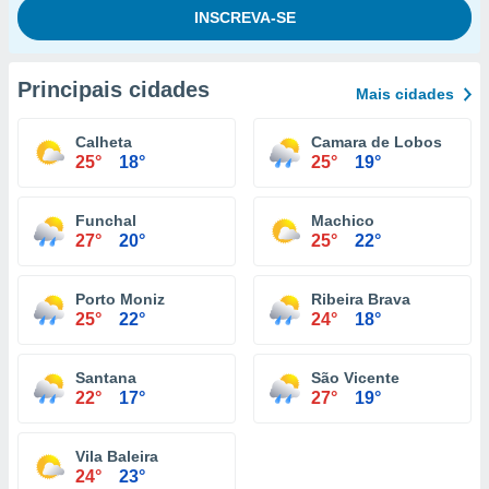
Principais cidades
Mais cidades
Calheta
Camara de Lobos
25°
18°
25°
19°
Funchal
Machico
27°
20°
25°
22°
Porto Moniz
Ribeira Brava
25°
22°
24°
18°
Santana
São Vicente
22°
17°
27°
19°
Vila Baleira
24°
23°