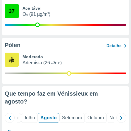
conteúdos.
Aceitável
37
O₃ (91 µg/m³)
ção
ão através
de
,
 e
Pólen
Detalhe
dos,
Moderado
publicidade
Artemísia (26 #/m³)
s, estudos
a e
mento de
ossos 1199
Que tempo faz em Vénissieux em
eiros
agosto
?
o
Junho
Julho
Agosto
Setembro
Outubro
Novembro