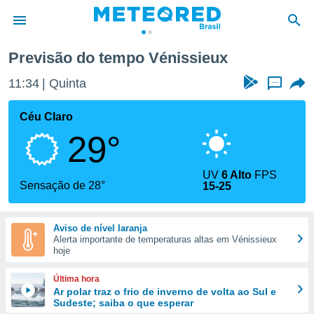
eux
Previsão do tempo Vénissieux
de
11:34
Quinta
...
 da
tempo.com)
Céu Claro
do por
29°
is para
e as
 fornecidas
UV
6 Alto
FPS
 qualidade.
Sensação de 28°
15-25
r a este
s das
opções:
Aviso de nível laranja
Alerta importante de temperaturas altas em Vénissieux
ookies e
hoje
 forma
Última hora
e digital
Ar polar traz o frio de inverno de volta ao Sul e
Sudeste; saiba o que esperar
da,