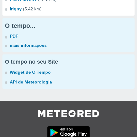
Irigny
(5.42 km)
O tempo...
PDF
mais informações
O tempo no seu Site
Widget de O Tempo
API de Meteorologia