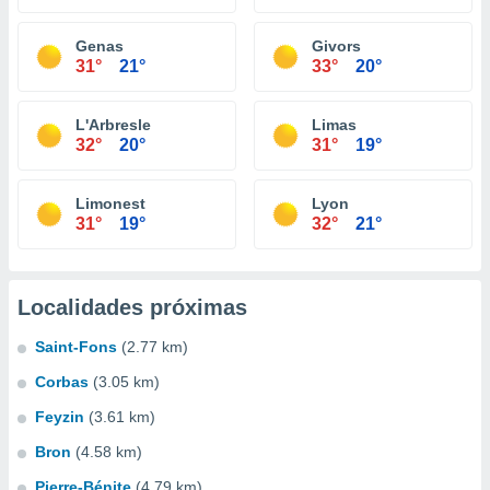
Genas
Givors
31°
21°
33°
20°
L'Arbresle
Limas
32°
20°
31°
19°
Limonest
Lyon
31°
19°
32°
21°
Localidades próximas
Saint-Fons
(2.77 km)
Corbas
(3.05 km)
Feyzin
(3.61 km)
Bron
(4.58 km)
Pierre-Bénite
(4.79 km)