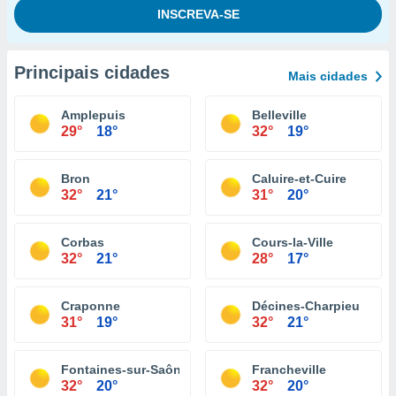
Principais cidades
Mais cidades
Amplepuis
Belleville
29°
18°
32°
19°
Bron
Caluire-et-Cuire
32°
21°
31°
20°
Corbas
Cours-la-Ville
32°
21°
28°
17°
Craponne
Décines-Charpieu
31°
19°
32°
21°
Fontaines-sur-Saône
Francheville
32°
20°
32°
20°