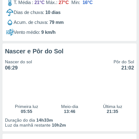
T. Média :
21°C
Máx.:
27°C
Min:
16°C
Dias de chuva:
10
dias
Acum. de chuva:
79 mm
Vento médio:
9 km/h
Nascer e Pôr do Sol
Nascer do sol
Pôr do Sol
06:29
21:02
Primeira luz
Meio-dia
Última luz
05:55
13:46
21:35
Duração do dia
14h33m
Luz da manhã restante
10h2m