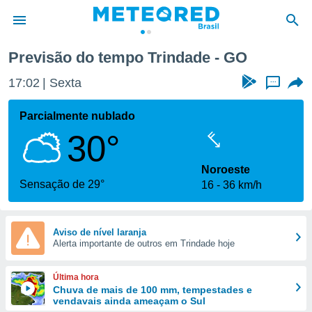
Previsão do tempo Trindade - GO
de
17:02
Sexta
...
 da
tempo.com)
Parcialmente nublado
do por
30°
is para
e as
 fornecidas
Noroeste
 qualidade.
Sensação de 29°
16
36 km/h
r a este
s das
opções:
Aviso de nível laranja
Alerta importante de outros em Trindade hoje
ookies e
 forma
Última hora
e digital
Chuva de mais de 100 mm, tempestades e
vendavais ainda ameaçam o Sul
da,