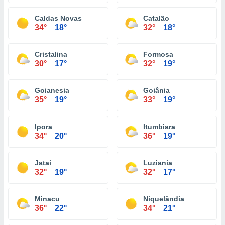
Caldas Novas
Catalão
34°
18°
32°
18°
Cristalina
Formosa
30°
17°
32°
19°
Goianesia
Goiânia
35°
19°
33°
19°
Ipora
Itumbiara
34°
20°
36°
19°
Jatai
Luziania
32°
19°
32°
17°
Minacu
Niquelândia
36°
22°
34°
21°