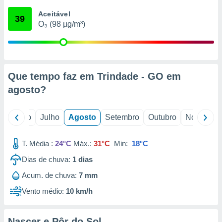
conteúdos.
Aceitável
39
O₃ (98 µg/m³)
ção
ão através
de
,
 e
Que tempo faz em Trindade - GO em
agosto
?
dos,
publicidade
s, estudos
o
Junho
Julho
Agosto
Setembro
Outubro
Novembro
a e
mento de
T. Média :
24°C
Máx.:
31°C
Min:
18°C
ossos 1199
Dias de chuva:
1
dias
eiros
Acum. de chuva:
7 mm
Vento médio:
10 km/h
Nascer e Pôr do Sol