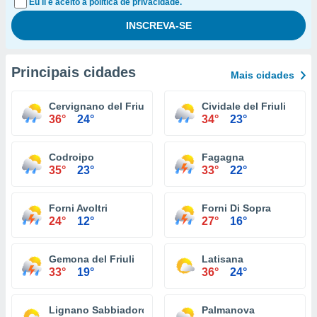
Eu li e aceito a política de privacidade.
Principais cidades
Mais cidades
Cervignano del Friuli
Cividale del Friuli
36°
24°
34°
23°
Codroipo
Fagagna
35°
23°
33°
22°
Forni Avoltri
Forni Di Sopra
24°
12°
27°
16°
Gemona del Friuli
Latisana
33°
19°
36°
24°
Lignano Sabbiadoro
Palmanova