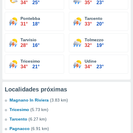
34°
25°
35°
23°
Pontebba
Tarcento
31°
18°
33°
20°
Tarvisio
Tolmezzo
28°
16°
32°
19°
Tricesimo
Udine
34°
21°
34°
23°
Localidades próximas
Magnano In Riviera
(3.83 km)
Tricesimo
(5.73 km)
Tarcento
(6.27 km)
Pagnacco
(6.91 km)