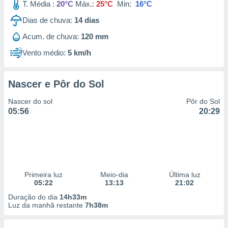
T. Média :
20°C
Máx.:
25°C
Min:
16°C
Dias de chuva:
14
dias
Acum. de chuva:
120 mm
Vento médio:
5 km/h
Nascer e Pôr do Sol
Nascer do sol
Pôr do Sol
05:56
20:29
Primeira luz
Meio-dia
Última luz
05:22
13:13
21:02
Duração do dia
14h33m
Luz da manhã restante
7h38m