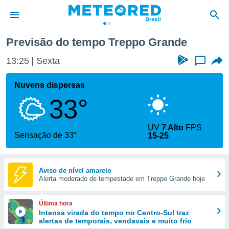
Previsão do tempo Treppo Grande
de
13:25
Sexta
...
 da
tempo.com)
Nuvens dispersas
do por
33°
is para
e as
 fornecidas
UV
7 Alto
FPS
 qualidade.
Sensação de 33°
15-25
r a este
s das
opções:
Aviso de nível amarelo
Alerta moderado de tempestade em Treppo Grande hoje
ookies e
 forma
Última hora
e digital
Intensa virada do tempo no Centro-Sul traz
alertas de temporais, vendavais e muito frio
da,