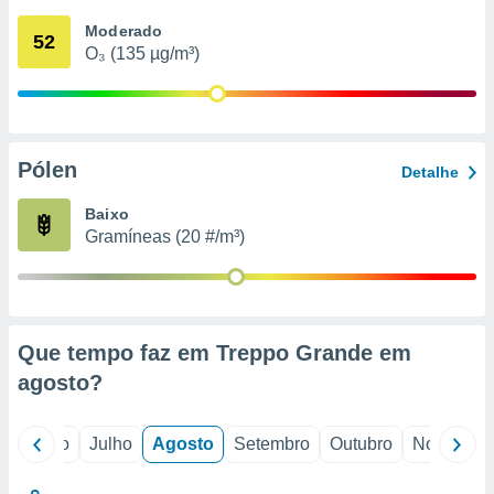
conteúdos.
Moderado
52
O₃ (135 µg/m³)
ção
ão através
de
,
 e
Pólen
Detalhe
dos,
Baixo
publicidade
Gramíneas (20 #/m³)
s, estudos
a e
mento de
ossos 1199
Que tempo faz em Treppo Grande em
eiros
agosto
?
o
Junho
Julho
Agosto
Setembro
Outubro
Novembro