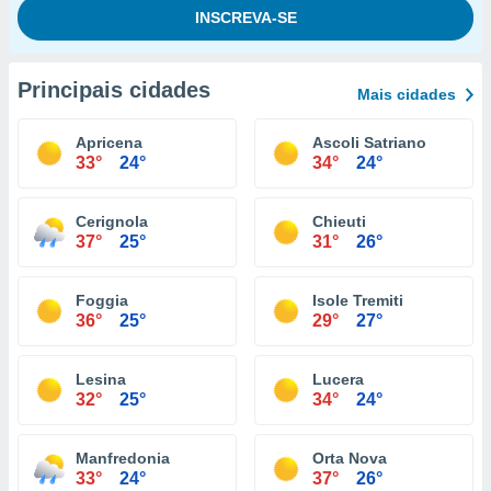
Principais cidades
Mais cidades
Apricena
Ascoli Satriano
33°
24°
34°
24°
Cerignola
Chieuti
37°
25°
31°
26°
Foggia
Isole Tremiti
36°
25°
29°
27°
Lesina
Lucera
32°
25°
34°
24°
Manfredonia
Orta Nova
33°
24°
37°
26°