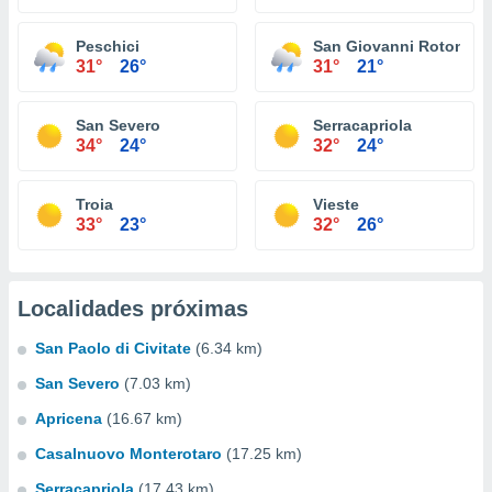
Peschici
San Giovanni Rotondo
31°
26°
31°
21°
San Severo
Serracapriola
34°
24°
32°
24°
Troia
Vieste
33°
23°
32°
26°
Localidades próximas
San Paolo di Civitate
(6.34 km)
San Severo
(7.03 km)
Apricena
(16.67 km)
Casalnuovo Monterotaro
(17.25 km)
Serracapriola
(17.43 km)