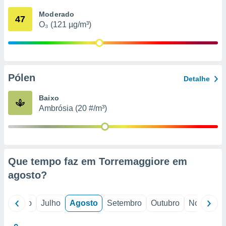
conteúdos.
Moderado
47
O₃ (121 µg/m³)
ção
ão através
de
,
 e
Pólen
Detalhe
dos,
Baixo
publicidade
Ambrósia (20 #/m³)
s, estudos
a e
mento de
ossos 1199
Que tempo faz em Torremaggiore em
eiros
agosto
?
o
Junho
Julho
Agosto
Setembro
Outubro
Novembro