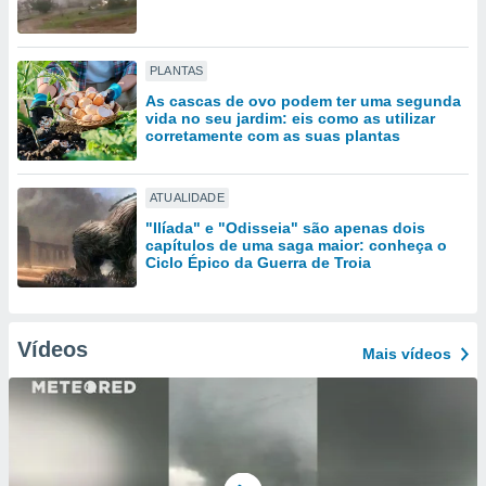
tar a
de cookies,
uar a
osso site
PLANTAS
 Neste
As cascas de ovo podem ter uma segunda
mamo-lo de
vida no seu jardim: eis como as utilizar
corretamente com as suas plantas
s os
cessários
rar a
ATUALIDADE
no website,
"Ilíada" e "Odisseia" são apenas dois
ilizaremos
capítulos de uma saga maior: conheça o
a analisar o
Ciclo Épico da Guerra de Troia
nto ou
ntar
 ou
Vídeos
Mais vídeos
dos,
ssa
ublicidade
ada. Pode
nstalação de
ceder ao